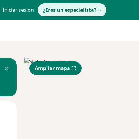
Iniciar sesión
¿Eres un especialista?
Ampliar mapa
Lun
Mar
Mié
10 Ago
11 Ago
12 Ago