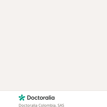
Contacto
Doctoralia - Página de inicio
Doctoralia Colombia, SAS