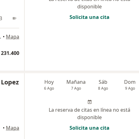
disponible
Solicita una cita
3
En línea
PS, Villavicencio
•
Mapa
 231.400
 Lopez
Hoy
Mañana
Sáb
Dom
6 Ago
7 Ago
8 Ago
9 Ago
La reserva de citas en línea no está
disponible
ncio
•
Mapa
Solicita una cita