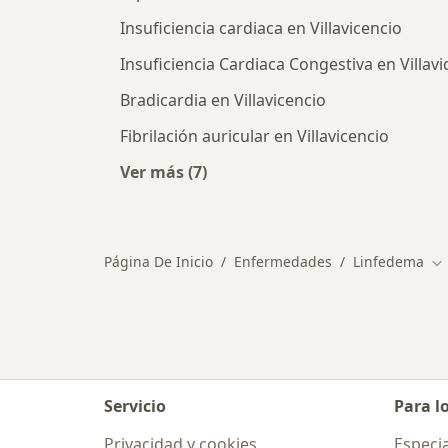
Insuficiencia cardiaca en Villavicencio
Insuficiencia Cardiaca Congestiva en Villavi
Bradicardia en Villavicencio
Fibrilación auricular en Villavicencio
Ver más (7)
Más en esta categoría: Otras enfer
Página De Inicio
Enfermedades
Linfedema
Ca
Servicio
Para l
Privacidad y cookies
Especia