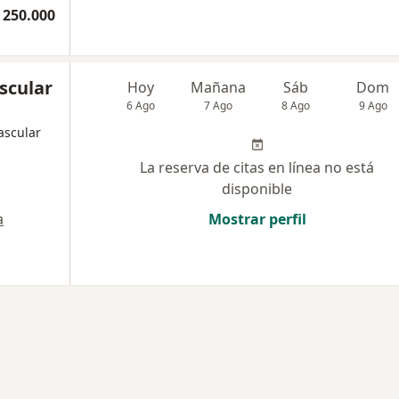
 250.000
scular
Hoy
Mañana
Sáb
Dom
6 Ago
7 Ago
8 Ago
9 Ago
ascular
La reserva de citas en línea no está
disponible
a
Mostrar perfil