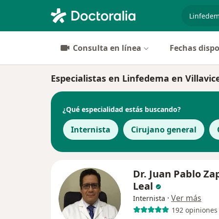
especiali
Consulta en línea
Fechas dispo
Especialistas en Linfedema en Villavic
¿Qué especialidad estás buscando?
Internista
Cirujano general
Dr. Juan Pablo Za
Leal
·
Ver más
Internista
192 opiniones