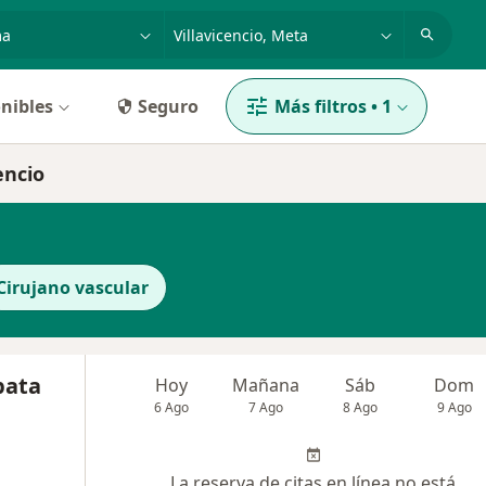
dad, enfermedad o nombre
p. ej. Bogotá
nibles
Seguro
Más filtros
•
1
encio
Cirujano vascular
pata
Hoy
Mañana
Sáb
Dom
6 Ago
7 Ago
8 Ago
9 Ago
La reserva de citas en línea no está