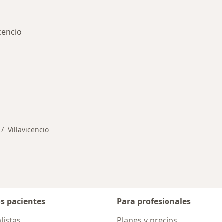
cencio
medades en Villavicencio
Villavicencio
mbiar de ciudad
os pacientes
Para profesionales
listas
Planes y precios