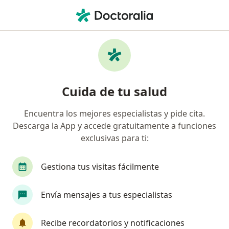
Men
¿Qué estás buscando?
Página De Inicio
Enfermedades
Acantosis Pigmentaria
Acantosis pigmentaria -
Cuida de tu salud
Información, expertos y
preguntas frecuentes
Encuentra los mejores especialistas y pide cita.
Descarga la App y accede gratuitamente a funciones
exclusivas para ti:
Gestiona tus visitas fácilmente
Información
Pregunta al Experto
Envía mensajes a tus especialistas
No descuides tu salud
Recibe recordatorios y notificaciones