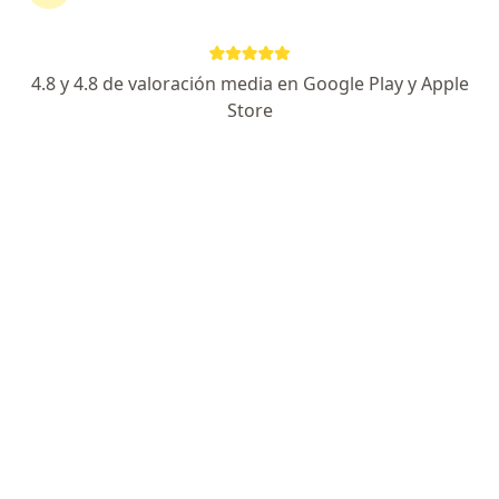
Escoge la consulta en línea para empezar o
continuar tu tratamiento sin salir de casa. Si lo
necesitas, también puedes reservar una cita
4.8 y 4.8 de valoración media en Google Play y Apple
presencial.
Store
Mostrar especialistas
¿Cómo funciona?
Expertos en acantosis pigmentaria
Rafael Rivera Villamil
Dermatólogo, Médico estético
Villavicencio