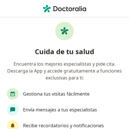
Men
¿Qué estás buscando?
Página De Inicio
Enfermedades
Quemaduras
Quemaduras - Información,
Cuida de tu salud
expertos y preguntas frecuentes
Encuentra los mejores especialistas y pide cita.
Descarga la App y accede gratuitamente a funciones
exclusivas para ti:
Información
Pregunta al Experto
Gestiona tus visitas fácilmente
Envía mensajes a tus especialistas
No descuides tu salud
Escoge la consulta en línea para empezar o
Recibe recordatorios y notificaciones