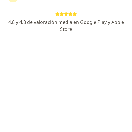
continuar tu tratamiento sin salir de casa. Si lo
necesitas, también puedes reservar una cita
presencial.
4.8 y 4.8 de valoración media en Google Play y Apple
Store
Mostrar especialistas
¿Cómo funciona?
Expertos en quemaduras
Kelinda Ibarra Peláez
Dermatólogo
Fonseca