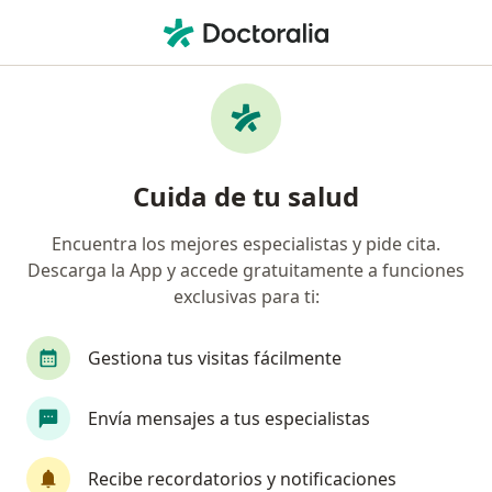
Men
Urticaria • Sabaneta, Antioquia
Filtros
• 1
Seguro
Mapa
Especialistas en Urticaria en Sabaneta
Cuida de tu salud
Encuentra los mejores especialistas y pide cita.
¿Qué especialidad estás buscando?
Descarga la App y accede gratuitamente a funciones
Médico general
Dermatólogo
Psicólogo
exclusivas para ti:
Gestiona tus visitas fácilmente
Envía mensajes a tus especialistas
Recibe recordatorios y notificaciones