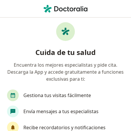
Men
Fisioterapeuta • Sabaneta, Antioquia
Filtros
Seguro
Mapa
Fisioterapeutas en Sabaneta
Cuida de tu salud
Encuentra los mejores especialistas y pide cita.
¿Cuál es tu compañía aseguradora?
Descarga la App y accede gratuitamente a funciones
Axa Colpatria Medicina Prepagada S.A.
exclusivas para ti:
Gestiona tus visitas fácilmente
Envía mensajes a tus especialistas
Recibe recordatorios y notificaciones