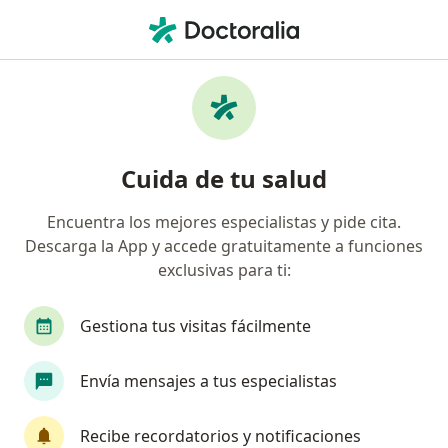
Men
¿Qué estás buscando?
Página De Inicio
Enfermedades
Endometriosis
Endometriosis - Información,
Cuida de tu salud
expertos y preguntas frecuentes
Encuentra los mejores especialistas y pide cita.
Descarga la App y accede gratuitamente a funciones
exclusivas para ti:
Información
Pregunta al Experto
Gestiona tus visitas fácilmente
Envía mensajes a tus especialistas
No descuides tu salud
Escoge la consulta en línea para empezar o
Recibe recordatorios y notificaciones