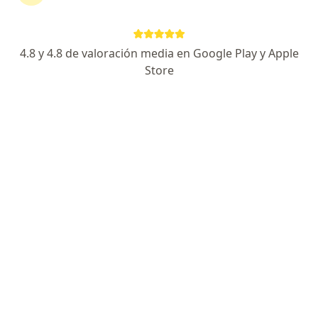
continuar tu tratamiento sin salir de casa. Si lo
necesitas, también puedes reservar una cita
presencial.
4.8 y 4.8 de valoración media en Google Play y Apple
Store
Mostrar especialistas
¿Cómo funciona?
Expertos en endometriosis
Gilberto Silva Jimenez
Ginecólogo
Bucaramanga