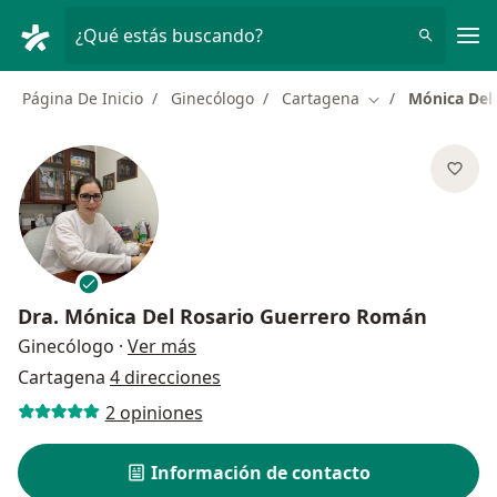
Men
¿Qué estás buscando?
Página De Inicio
Ginecólogo
Cartagena
Mónica Del
Cambiar de ciud
Dra.
Mónica Del Rosario Guerrero Román
sobre las especializaciones
Ginecólogo
·
Ver más
Cartagena
4 direcciones
2 opiniones
Información de contacto