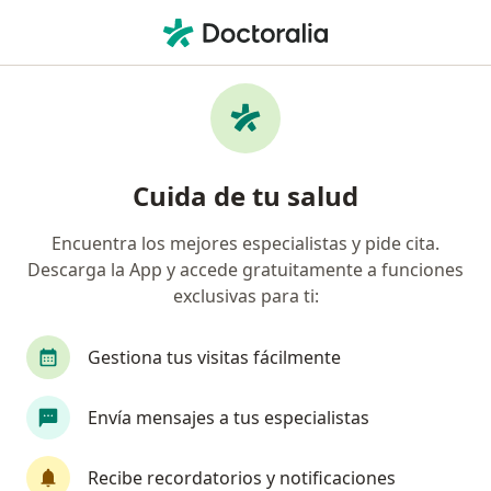
Men
Vértigo Posicional • Usaquen, Cundinamarca
Filtros
• 1
Seguro
Mapa
Especialistas en Vértigo posicional en
Cuida de tu salud
Usaquen
Encuentra los mejores especialistas y pide cita.
Descarga la App y accede gratuitamente a funciones
¿Qué especialidad estás buscando?
exclusivas para ti:
Otorrinolaringólogo
Neurólogo
Médico g
Gestiona tus visitas fácilmente
Envía mensajes a tus especialistas
Recibe recordatorios y notificaciones