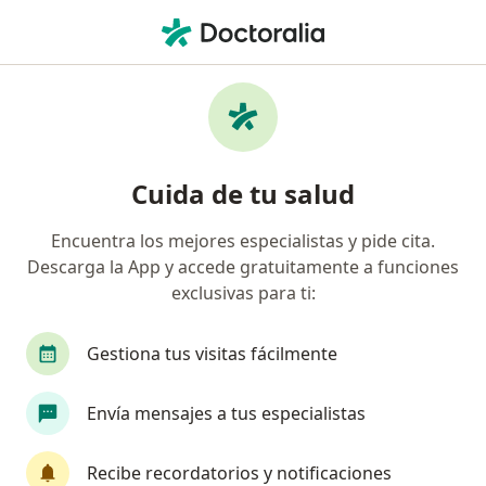
Men
Neurólogo • Usaquen, Cundinamarca
Filtros
Seguro
Mapa
Neurólogos en Usaquen
Cuida de tu salud
Encuentra los mejores especialistas y pide cita.
¿Cuál es tu compañía aseguradora?
Descarga la App y accede gratuitamente a funciones
Compañía De Medicina Prepagada Colsanitas S.A.
exclusivas para ti:
Gestiona tus visitas fácilmente
Envía mensajes a tus especialistas
Recibe recordatorios y notificaciones