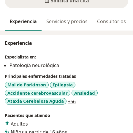
Solicita una cita
Experiencia
Servicios y precios
Consultorios
Experiencia
Especialista en:
Patología neurológica
Principales enfermedades tratadas
Mal de Parkinson
Epilepsia
Accidente cerebrovascular
Ansiedad
a11y_sr_more_diseases
Ataxia Cerebelosa Aguda
+66
Pacientes que atiendo
Adultos
Niños a partir de 16 años