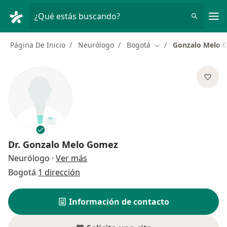
Men
¿Qué estás buscando?
Página De Inicio
Neurólogo
Bogotá
Gonzalo Melo 
Cambiar de ciudad
Dr.
Gonzalo Melo Gomez
sobre las especializaciones
Neurólogo
·
Ver más
Bogotá
1 dirección
Información de contacto