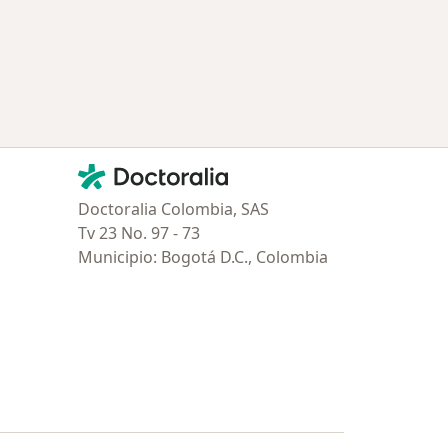
Contacto
Doctoralia - Página de inicio
Doctoralia Colombia, SAS
Tv 23 No. 97 - 73
Municipio: Bogotá D.C., Colombia