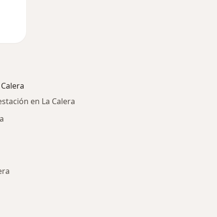
 Calera
estación en La Calera
ra
era
ría: Otras enfermedades en La Calera