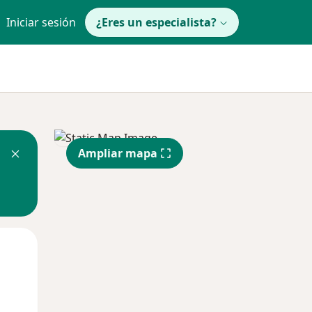
Iniciar sesión
¿Eres un especialista?
Ampliar mapa
Mar
Mié
Jue
11 Ago
12 Ago
13 Ago