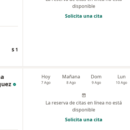
disponible
Solicita una cita
$ 1
na
Hoy
Mañana
Dom
Lun
guez
7 Ago
8 Ago
9 Ago
10 Ago
La reserva de citas en línea no está
disponible
Solicita una cita