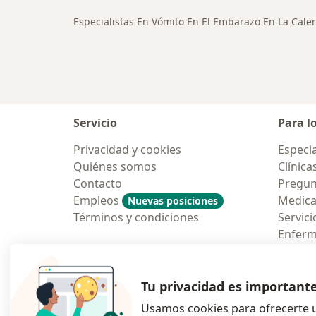
Especialistas En Vómito En El Embarazo En La Cale
Servicio
Para l
Privacidad y cookies
Especia
Quiénes somos
Clínica
Contacto
Pregun
Empleos
Medic
Nuevas posiciones
Términos y condiciones
Servici
Enfer
Pregun
Aplicac
Tu privacidad es important
Usamos cookies para ofrecerte u