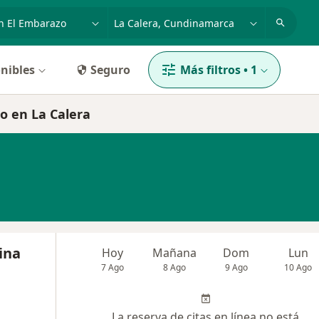
dad, enfermedad o nombre
p. ej. Bogotá
nibles
Seguro
Más filtros
•
1
o en La Calera
ina
Hoy
Mañana
Dom
Lun
7 Ago
8 Ago
9 Ago
10 Ago
La reserva de citas en línea no está