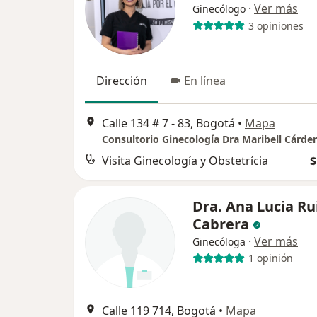
·
Ver más
Ginecólogo
3 opiniones
Dirección
En línea
Calle 134 # 7 - 83, Bogotá
•
Mapa
Consultorio Ginecología Dra Maribell Cárde
Visita Ginecología y Obstetrícia
$
Dra. Ana Lucia Ru
Cabrera
·
Ver más
Ginecóloga
1 opinión
Calle 119 714, Bogotá
•
Mapa