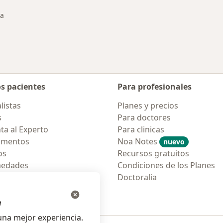
ra
os pacientes
Para profesionales
listas
Planes y precios
s
Para doctores
ta al Experto
Para clinicas
amentos
Noa Notes
nuevo
os
Recursos gratuitos
medades
Condiciones de los Planes
tas Frecuentes
Doctoralia
ión para móvil
e
na mejor experiencia.