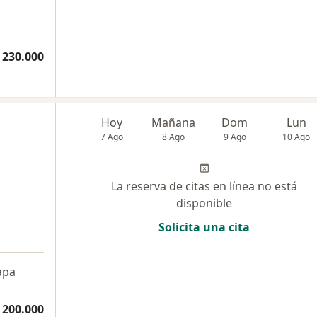
 230.000
Hoy
Mañana
Dom
Lun
7 Ago
8 Ago
9 Ago
10 Ago
La reserva de citas en línea no está
disponible
Solicita una cita
apa
 200.000