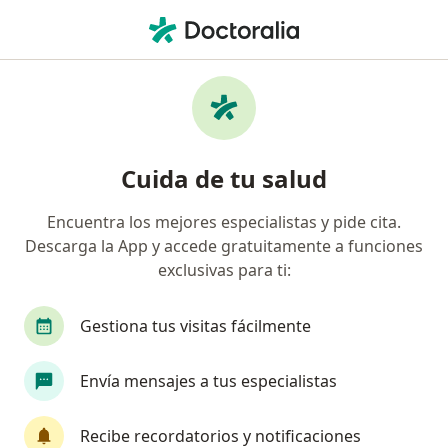
Men
Vulvodinia • La Calera, Cundinamarca
Filtros
• 1
Seguro
Mapa
Especialistas en Vulvodinia en La Calera
Cuida de tu salud
Encuentra los mejores especialistas y pide cita.
¿Qué especialidad estás buscando?
Descarga la App y accede gratuitamente a funciones
Ginecólogo
exclusivas para ti:
Gestiona tus visitas fácilmente
Envía mensajes a tus especialistas
Recibe recordatorios y notificaciones