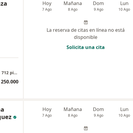
aza
Hoy
Mañana
Dom
Lun
7 Ago
8 Ago
9 Ago
10 Ago
La reserva de citas en línea no está
disponible
Solicita una cita
a
Ginecología, Colposcopia y Obstetricia cons. 712 piso 7
 250.000
na
Hoy
Mañana
Dom
Lun
guez
7 Ago
8 Ago
9 Ago
10 Ago