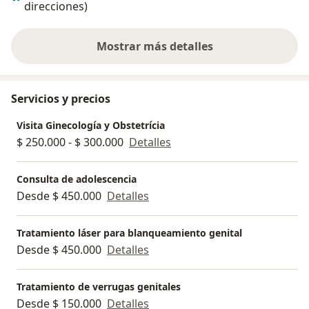
direcciones)
actualizándome con los avances más recientes en mi
especialidad para asegurar que mis pacientes reciban
el mejor tratamiento disponible. La salud y el bienestar
Mostrar más detalles
sobre la experiencia
de mis pacientes son mi prioridad. Ya sea que se trate
de procedimientos de rejuvenecimiento vaginal,
tratamientos para el piso pélvico o cuidados
Servicios y precios
obstétricos, estoy aquí para ofrecer un enfoque
Visita Ginecología y Obstetrícia
integral y compasivo que promueve una vida
$ 250.000 - $ 300.000
Detalles
saludable y plena.
Consulta de adolescencia
Desde $ 450.000
Detalles
Tratamiento láser para blanqueamiento genital
Desde $ 450.000
Detalles
Tratamiento de verrugas genitales
Desde $ 150.000
Detalles