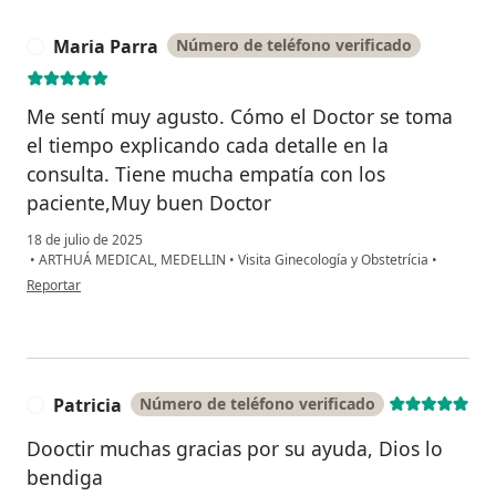
Maria Parra
Número de teléfono verificado
M
Me sentí muy agusto. Cómo el Doctor se toma
el tiempo explicando cada detalle en la
consulta. Tiene mucha empatía con los
paciente,Muy buen Doctor
18 de julio de 2025
•
ARTHUÁ MEDICAL, MEDELLIN
•
Visita Ginecología y Obstetrícia
•
en opinión del usuario Maria Parra
Reportar
Patricia
Número de teléfono verificado
P
Dooctir muchas gracias por su ayuda, Dios lo
bendiga