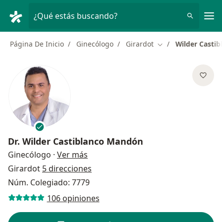
Men
¿Qué estás buscando?
Página De Inicio
Ginecólogo
Girardot
Wilder Casti
Cambiar de ciudad
Dr.
Wilder Castiblanco Mandón
sobre las especializaciones
Ginecólogo
·
Ver más
Girardot
5 direcciones
Núm. Colegiado: 7779
106 opiniones