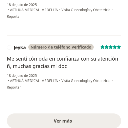
18 de julio de 2025
•
ARTHUÁ MEDICAL, MEDELLIN
•
Visita Ginecología y Obstetrícia
•
en opinión del usuario Patricia
Reportar
Jeyka
Número de teléfono verificado
J
Me sentí cómoda en confianza con su atención
ñ, muchas gracias mi doc
18 de julio de 2025
•
ARTHUÁ MEDICAL, MEDELLIN
•
Visita Ginecología y Obstetrícia
•
en opinión del usuario Jeyka
Reportar
Ver más
opiniones anteriores