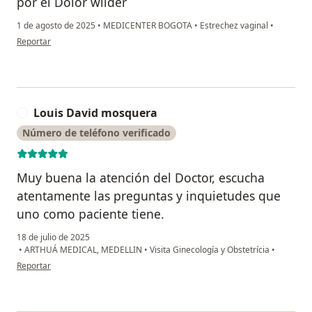
por el Dolor wilder
1 de agosto de 2025
•
MEDICENTER BOGOTA
•
Estrechez vaginal
•
en opinión del usuario Yadira Pérez florez
Reportar
Louis David mosquera
L
Número de teléfono verificado
Muy buena la atención del Doctor, escucha
atentamente las preguntas y inquietudes que
uno como paciente tiene.
18 de julio de 2025
•
ARTHUÁ MEDICAL, MEDELLIN
•
Visita Ginecología y Obstetrícia
•
en opinión del usuario Louis David mosquera
Reportar