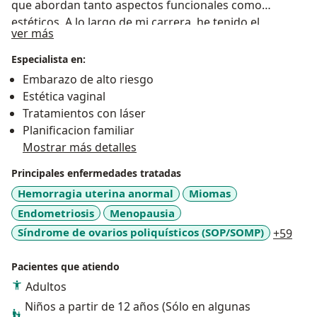
que abordan tanto aspectos funcionales como
estéticos. A lo largo de mi carrera, he tenido el
Acerca de mí
ver más
privilegio de ayudar a numerosas mujeres a recuperar
su confianza y calidad de vida mediante
Especialista en:
procedimientos especializados para sus necesidades
Embarazo de alto riesgo
especificas. Mis pacientes confían en mi habilidad para
Estética vaginal
proporcionar soluciones efectivas y seguras,
Tratamientos con láser
respaldadas por una sólida formación y un enfoque
Planificacion familiar
integral de la salud femenina. Cada tratamiento que
Mostrar más detalles
realizo se basa en una evaluación detallada y un plan
Principales enfermedades tratadas
personalizado, adaptado a las necesidades y objetivos
individuales de cada paciente. Mi objetivo es ofrecer
Hemorragia uterina anormal
Miomas
resultados excepcionales y duraderos, utilizando las
Endometriosis
Menopausia
técnicas más avanzadas y las últimas innovaciones en
a11y
Síndrome de ovarios poliquísticos (SOP/SOMP)
+59
el campo de la ginecología y obstetricia Mi
compromiso con la excelencia se refleja en los
Pacientes que atiendo
resultados positivos y la satisfacción de mis pacientes,
Adultos
quienes valoran mi dedicación, profesionalismo y
Niños a partir de 12 años (Sólo en algunas
cuidado meticuloso. Estoy constantemente