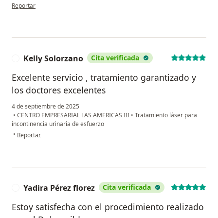
en opinión del usuario Diana MC
Reportar
Kelly Solorzano
Cita verificada
K
Excelente servicio , tratamiento garantizado y
los doctores excelentes
4 de septiembre de 2025
•
CENTRO EMPRESARIAL LAS AMERICAS III
•
Tratamiento láser para
incontinencia urinaria de esfuerzo
en opinión del usuario Kelly Solorzano
•
Reportar
Yadira Pérez florez
Cita verificada
Y
Estoy satisfecha con el procedimiento realizado