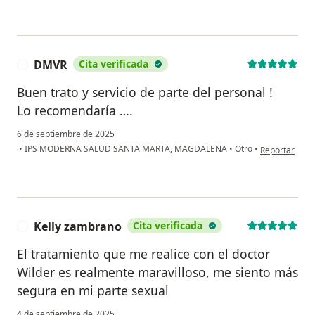
DMVR
Cita verificada
D
Buen trato y servicio de parte del personal !
Lo recomendaría ….
6 de septiembre de 2025
en opinión de
•
IPS MODERNA SALUD SANTA MARTA, MAGDALENA
•
Otro
•
Reportar
Kelly zambrano
Cita verificada
K
El tratamiento que me realice con el doctor
Wilder es realmente maravilloso, me siento más
segura en mi parte sexual
4 de septiembre de 2025