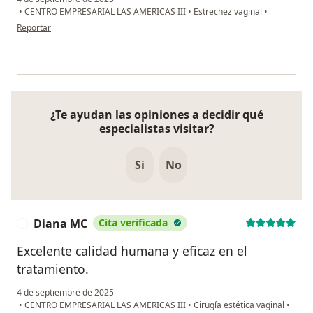
•
CENTRO EMPRESARIAL LAS AMERICAS III
•
Estrechez vaginal
•
en opinión del usuario Kelly zambrano
Reportar
¿Te ayudan las opiniones a decidir qué
especialistas visitar?
Si
No
Diana MC
Cita verificada
D
Excelente calidad humana y eficaz en el
tratamiento.
4 de septiembre de 2025
•
CENTRO EMPRESARIAL LAS AMERICAS III
•
Cirugía estética vaginal
•