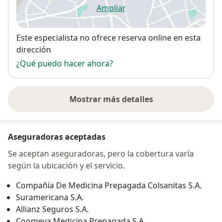
Ampliar
se abre en una nueva pestañ
Disponibilidad
Este especialista no ofrece reserva online en esta
dirección
¿Qué puedo hacer ahora?
Mostrar más detalles
sobre la dirección
Aseguradoras aceptadas
Se aceptan aseguradoras, pero la cobertura varía
según la ubicación y el servicio.
Compañía De Medicina Prepagada Colsanitas S.A.
Suramericana S.A.
Allianz Seguros S.A.
Coomeva Medicina Prepagada S.A.