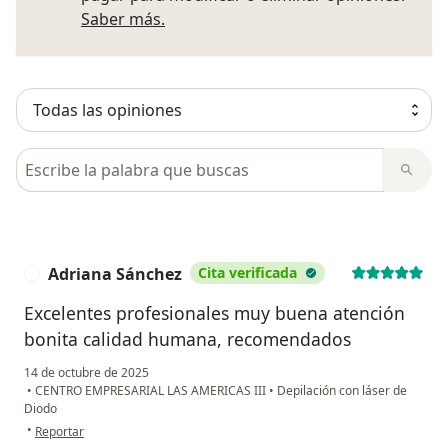
Más información sobre opiniones
Saber más.
Busca en opiniones
Adriana Sánchez
Cita verificada
A
Excelentes profesionales muy buena atención
bonita calidad humana, recomendados
14 de octubre de 2025
•
CENTRO EMPRESARIAL LAS AMERICAS III
•
Depilación con láser de
Diodo
en opinión del usuario Adriana Sánchez
•
Reportar