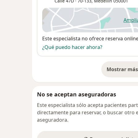
Calle 47D · 70-133,
Medellín
050001
Ampli
se
Disponibilidad
Este especialista no ofrece reserva onlin
¿Qué puedo hacer ahora?
Mostrar más 
so
No se aceptan aseguradoras
Este especialista sólo acepta pacientes par
directamente para reservar, o buscar otro 
aseguradora.