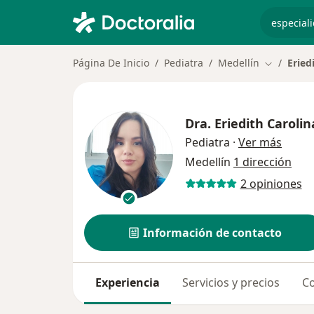
especiali
Página De Inicio
Pediatra
Medellín
Eried
Cambiar d
Dra.
Eriedith Carolin
sobre 
Pediatra
·
Ver más
Medellín
1 dirección
2 opiniones
Información de contacto
Experiencia
Servicios y precios
Co