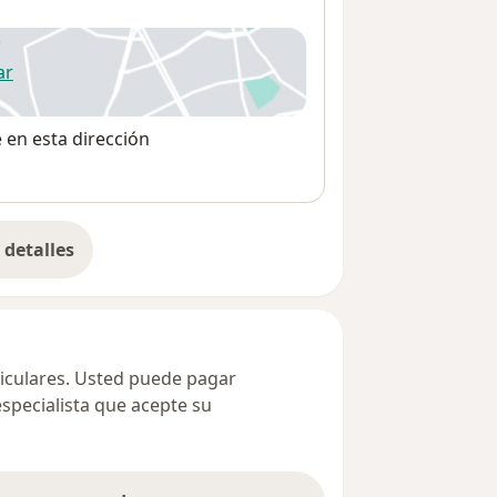
ar
 abre en una nueva pestaña
e en esta dirección
detalles
bre la dirección
ticulares. Usted puede pagar
especialista que acepte su