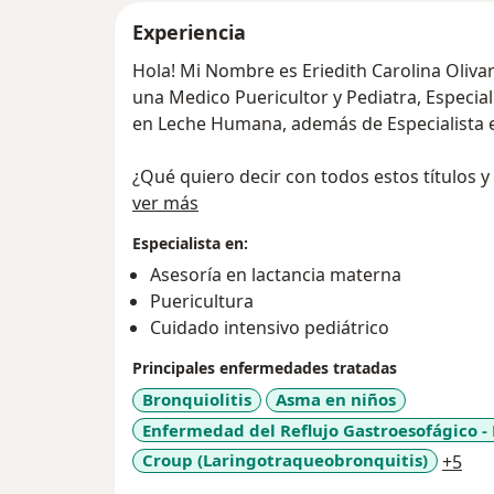
Experiencia
Hola! Mi Nombre es Eriedith Carolina Olivar
una Medico Puericultor y Pediatra, Especia
en Leche Humana, además de Especialista e
¿Qué quiero decir con todos estos títulos 
Acerca de mí
Que soy una profesional bien calificada! y 
ver más
tus bebes, niños y adolescentes, tanto en s
Especialista en:
alimentación, en todas las etapas de la vi
Asesoría en lactancia materna
te puedo ayudar en esos momento de enfe
Puericultura
también podemos hacer un seguimiento a l
Cuidado intensivo pediátrico
seguros como padres que todo marcha bi
Principales enfermedades tratadas
No dudes en contactarme! Estoy a tu dispos
Bronquiolitis
Asma en niños
Enfermedad del Reflujo Gastroesofágico -
a11
Croup (Laringotraqueobronquitis)
+5