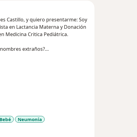
es Castillo, y quiero presentarme: Soy
lista en Lactancia Materna y Donación
n Medicina Critica Pediátrica.
y nombres extraños?
que te puedo ayudar con la atención a
u desarrollo, crecimiento y su
da, previniendo enfermedades, además
rmedad, no solo en el manejo agudo,
argo plazo, hasta que puedan estar
en.
ición.
 Bebé
Neumonía
y_sr_more_diseases