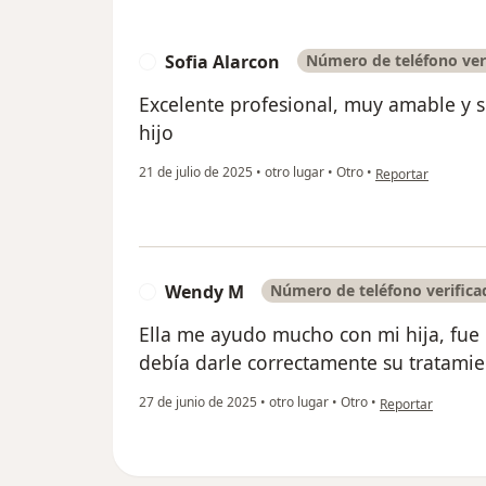
Sofia Alarcon
Número de teléfono ver
S
Excelente profesional, muy amable y 
hijo
en opinión del usu
21 de julio de 2025
•
otro lugar
•
Otro
•
Reportar
Wendy M
Número de teléfono verifica
W
Ella me ayudo mucho con mi hija, fu
debía darle correctamente su tratami
en opinión del u
27 de junio de 2025
•
otro lugar
•
Otro
•
Reportar