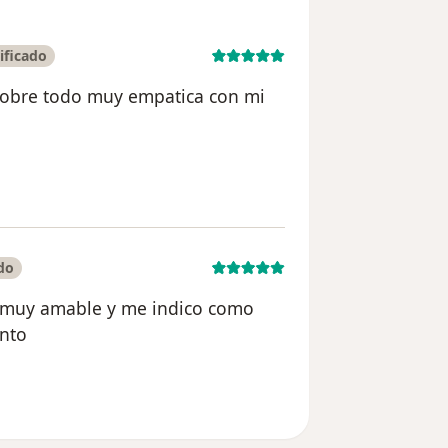
ificado
sobre todo muy empatica con mi
ario Sofia Alarcon
do
e muy amable y me indico como
ento
suario Wendy M