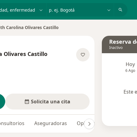
dad, enfermedad o nombre
p. ej. Bogotá
ith Carolina Olivares Castillo
e ciudad
Reserva de
Inactivo
a Olivares Castillo
las especializaciones
Hoy
6 Ago
Este 
Solicita una cita
nsultorios
Aseguradoras
Opiniones (2)
Dudas so