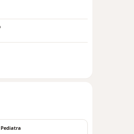
a
o Pediatra