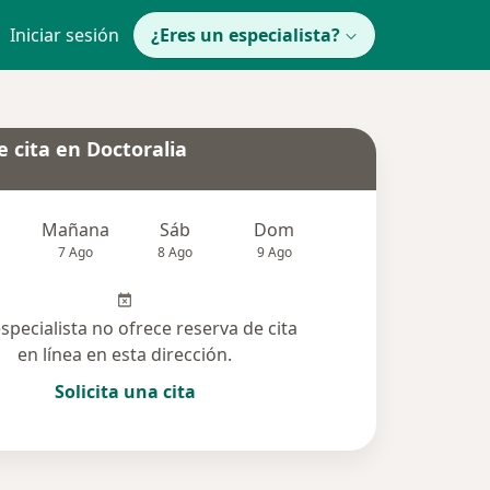
Iniciar sesión
¿Eres un especialista?
 cita en Doctoralia
Mañana
Sáb
Dom
Lun
Mar
7 Ago
8 Ago
9 Ago
10 Ago
11 Ag
especialista no ofrece reserva de cita
en línea en esta dirección.
Solicita una cita
lucionadas (5)