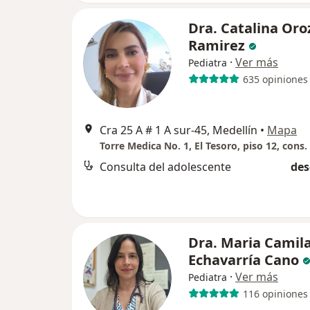
Dra. Catalina Oro
Ramirez
·
Ver más
Pediatra
635 opiniones
Cra 25 A # 1 A sur-45, Medellín
•
Mapa
Torre Medica No. 1, El Tesoro, piso 12, cons.
Consulta del adolescente
des
Dra. Maria Camil
Echavarría Cano
·
Ver más
Pediatra
116 opiniones