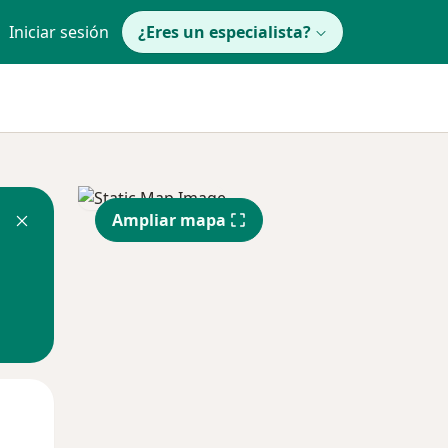
Iniciar sesión
¿Eres un especialista?
Ampliar mapa
Lun
Mar
Mié
10 Ago
11 Ago
12 Ago