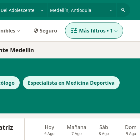
dad, enfermedad o nombre
p. ej. Bogotá
nibles
Seguro
Más filtros
•
1
ente Medellín
cólogo
Especialista en Medicina Deportiva
atriz
Hoy
Mañana
Sáb
Dom
6 Ago
7 Ago
8 Ago
9 Ago