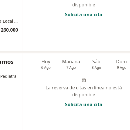
disponible
Solicita una cita
CC Oviedo Laboratorio Clínico Hematologico Local 106 ( al lado de Mikaela)
 260.000
Ramos
Hoy
Mañana
Sáb
Dom
6 Ago
7 Ago
8 Ago
9 Ago
 Pediatra
La reserva de citas en línea no está
disponible
Solicita una cita