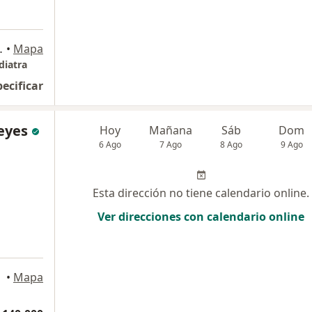
 1228, Medellín
•
Mapa
diatra
pecificar
eyes
Hoy
Mañana
Sáb
Dom
6 Ago
7 Ago
8 Ago
9 Ago
Esta dirección no tiene calendario online.
Ver direcciones con calendario online
•
Mapa