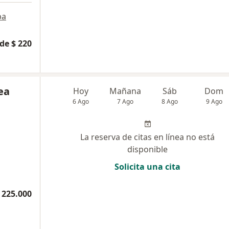
pa
de $ 220
ea
Hoy
Mañana
Sáb
Dom
6 Ago
7 Ago
8 Ago
9 Ago
La reserva de citas en línea no está
disponible
Solicita una cita
 225.000