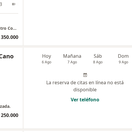
3
En línea
San Diego - Consultorio 1209 - Torre Sur Centro Comercial San Diego
 350.000
 Cano
Hoy
Mañana
Sáb
Dom
6 Ago
7 Ago
8 Ago
9 Ago
La reserva de citas en línea no está
disponible
Ver teléfono
zada.
 250.000