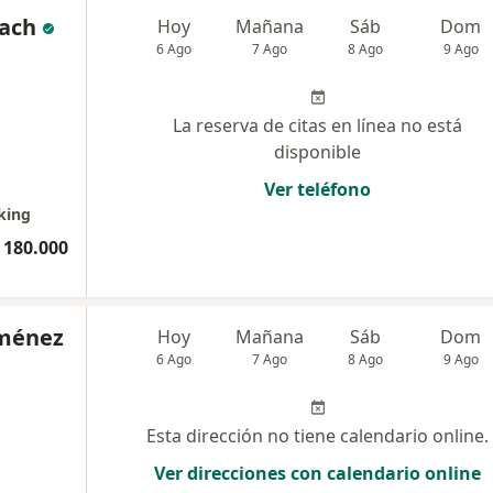
lach
Hoy
Mañana
Sáb
Dom
6 Ago
7 Ago
8 Ago
9 Ago
La reserva de citas en línea no está
disponible
Ver teléfono
king
 180.000
iménez
Hoy
Mañana
Sáb
Dom
6 Ago
7 Ago
8 Ago
9 Ago
Esta dirección no tiene calendario online.
Ver direcciones con calendario online