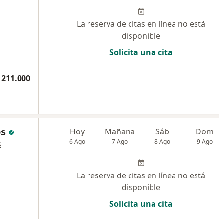
La reserva de citas en línea no está
disponible
Solicita una cita
 211.000
os
Hoy
Mañana
Sáb
Dom
6 Ago
7 Ago
8 Ago
9 Ago
s
La reserva de citas en línea no está
disponible
Solicita una cita