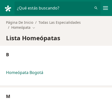
Men
¿Qué estás buscando?
Página De Inicio
Todas Las Especialidades
Homeópata
Cambiar de ciudad
Lista Homeópatas
B
Homeópata Bogotá
M