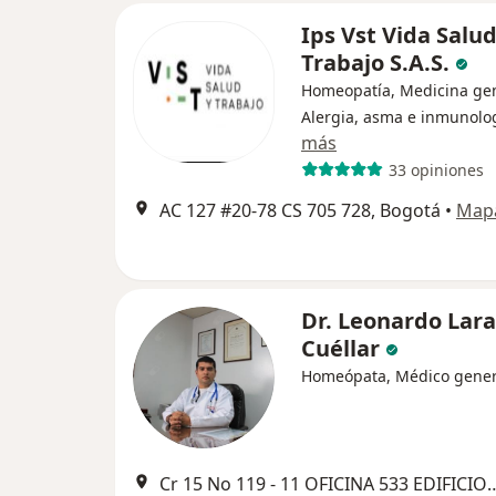
Ips Vst Vida Salud
Trabajo S.A.S.
Homeopatía, Medicina gen
Alergia, asma e inmunolo
más
33 opiniones
AC 127 #20-78 CS 705 728, Bogotá
•
Map
Dr. Leonardo Lara
Cuéllar
Homeópata, Médico gener
Cr 15 No 119 - 11 OFICINA 533 EDIFICIO