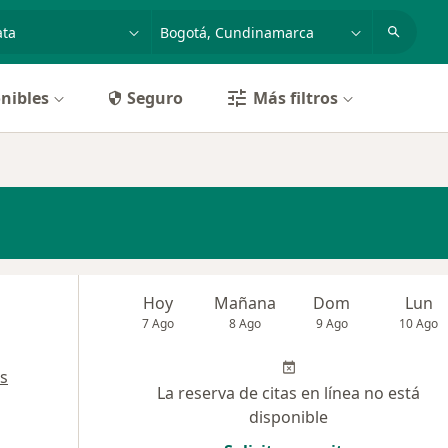
dad, enfermedad o nombre
p. ej. Bogotá
nibles
Seguro
Más filtros
Hoy
Mañana
Dom
Lun
7 Ago
8 Ago
9 Ago
10 Ago
s
La reserva de citas en línea no está
disponible