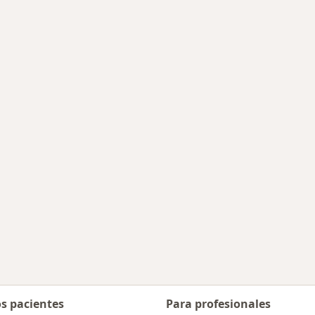
s enfermedades tratadas
ar de ciudad
os pacientes
Para profesionales