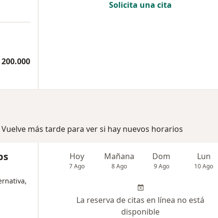
Solicita una cita
 200.000
 Vuelve más tarde para ver si hay nuevos horarios
ps
Hoy
Mañana
Dom
Lun
7 Ago
8 Ago
9 Ago
10 Ago
rnativa,
La reserva de citas en línea no está
disponible