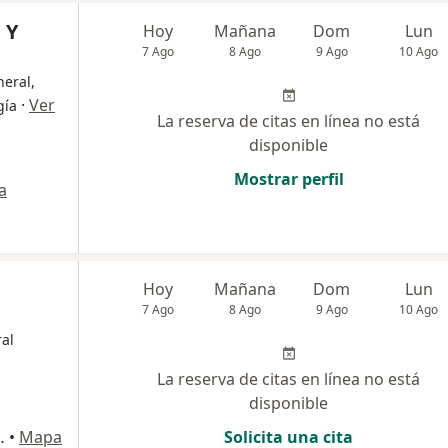
 Y
Hoy
Mañana
Dom
Lun
7 Ago
8 Ago
9 Ago
10 Ago
eral,
·
Ver
gía
La reserva de citas en línea no está
disponible
Mostrar perfil
a
Hoy
Mañana
Dom
Lun
7 Ago
8 Ago
9 Ago
10 Ago
al
La reserva de citas en línea no está
disponible
 ECOCENTRO BOGOTA, Bogotá
•
Mapa
Solicita una cita