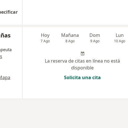
pecificar
añas
Hoy
Mañana
Dom
Lun
7 Ago
8 Ago
9 Ago
10 Ago
apeuta
s
La reserva de citas en línea no está
disponible
Mapa
Solicita una cita