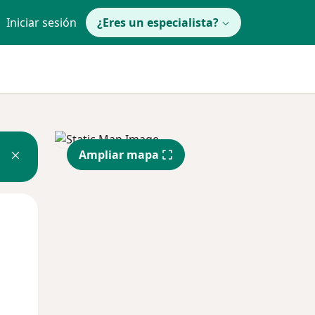
Iniciar sesión
¿Eres un especialista?
Ampliar mapa
Mar
Mié
Jue
11 Ago
12 Ago
13 Ago