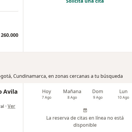
Solicita una cita
 260.000
Bogotá, Cundinamarca, en zonas cercanas a tu búsqueda
o Avila
Hoy
Mañana
Dom
Lun
7 Ago
8 Ago
9 Ago
10 Ago
·
Ver
al
La reserva de citas en línea no está
disponible