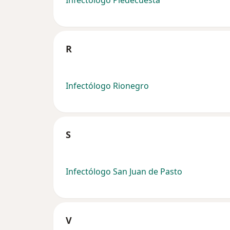
Infectólogo Piedecuesta
R
Infectólogo Rionegro
S
Infectólogo San Juan de Pasto
V