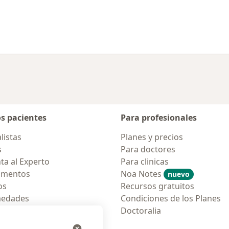
os pacientes
Para profesionales
listas
Planes y precios
s
Para doctores
ta al Experto
Para clinicas
amentos
Noa Notes
nuevo
os
Recursos gratuitos
medades
Condiciones de los Planes
tas Frecuentes
Doctoralia
ión para móvil