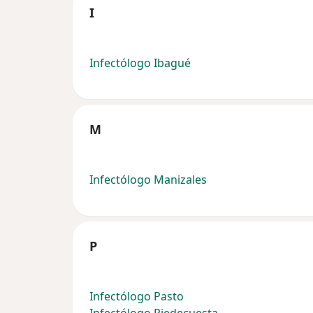
I
Infectólogo Ibagué
M
Infectólogo Manizales
P
Infectólogo Pasto