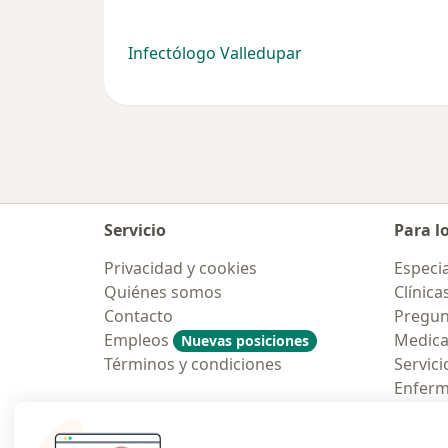
Infectólogo Valledupar
Servicio
Para l
Privacidad y cookies
Especia
Quiénes somos
Clínica
Contacto
Pregun
Empleos
Medic
Nuevas posiciones
Términos y condiciones
Servici
Enfer
Pregun
Aplicac