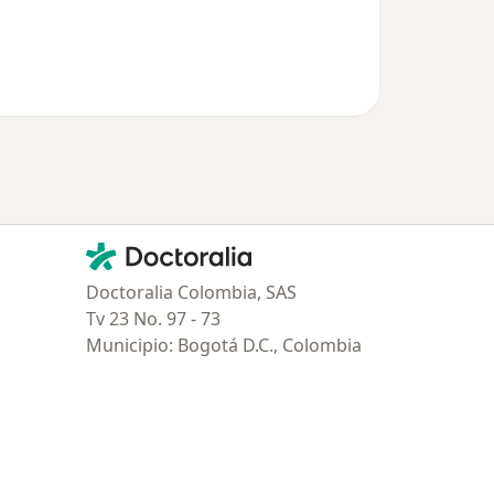
Contacto
Doctoralia - Página de inicio
Doctoralia Colombia, SAS
Tv 23 No. 97 - 73
Municipio: Bogotá D.C., Colombia