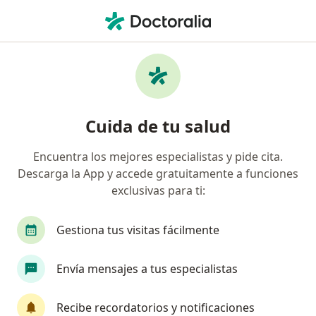
Men
Infectólogo • Cali, Valle del Cauca
Filtros
Seguro
Mapa
Infectólogos en Cali
Cuida de tu salud
Encuentra los mejores especialistas y pide cita.
¿Cuál es tu compañía aseguradora?
Descarga la App y accede gratuitamente a funciones
Allianz Seguros S.A.
Coomeva Medicina Prepag
exclusivas para ti:
Gestiona tus visitas fácilmente
Envía mensajes a tus especialistas
Recibe recordatorios y notificaciones