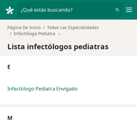
Men
¿Qué estás buscando?
Página De Inicio
Todas Las Especialidades
Infectólogo Pediatra
Cambiar de ciudad
Lista infectólogos pediatras
E
Infectólogo Pediatra Envigado
M