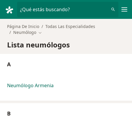
Men
¿Qué estás buscando?
Página De Inicio
Todas Las Especialidades
Neumólogo
Cambiar de ciudad
Lista neumólogos
A
Neumólogo Armenia
B