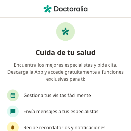
Men
Neumólogo • Tuluá, Valle del Cauca
Filtros
Seguro
Mapa
Neumólogos en Tuluá
Cuida de tu salud
Encuentra los mejores especialistas y pide cita.
¿Cuál es tu compañía aseguradora?
Descarga la App y accede gratuitamente a funciones
exclusivas para ti:
Gestiona tus visitas fácilmente
Envía mensajes a tus especialistas
Recibe recordatorios y notificaciones
Dr. Diego Andrés Pérez Marmolejo