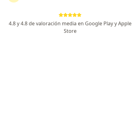
Neumólogo, Internista
Cra. 34 #26-9 UMEVA Condultorio 501, Tuluá
•
Mapa
4.8 y 4.8 de valoración media en Google Play y Apple
Dr. Diego Andrés Pérez Marmolejo Internista y Neumólogo
Store
Consulta en línea
desde $ 200.000
Este especialista no ofrece reserva de cita en línea en esta dirección.
Solicita una cita
Dr. Jose Luis Blanco Mosquera
Neumólogo, Médico general