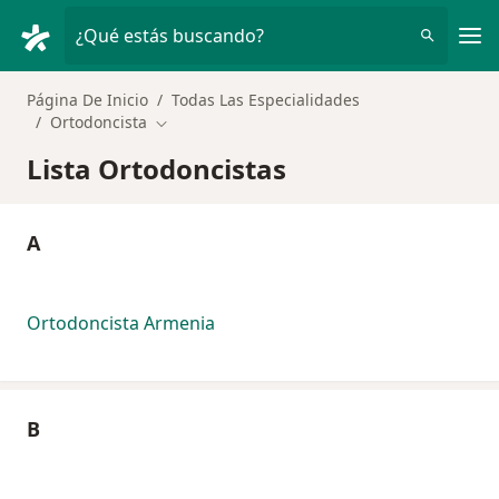
Men
¿Qué estás buscando?
Página De Inicio
Todas Las Especialidades
Ortodoncista
Cambiar de ciudad
Lista Ortodoncistas
A
Ortodoncista Armenia
B