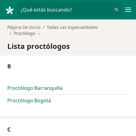
Men
¿Qué estás buscando?
Página De Inicio
Todas Las Especialidades
Proctólogo
Cambiar de ciudad
Lista proctólogos
B
Proctólogo Barranquilla
Proctólogo Bogotá
C