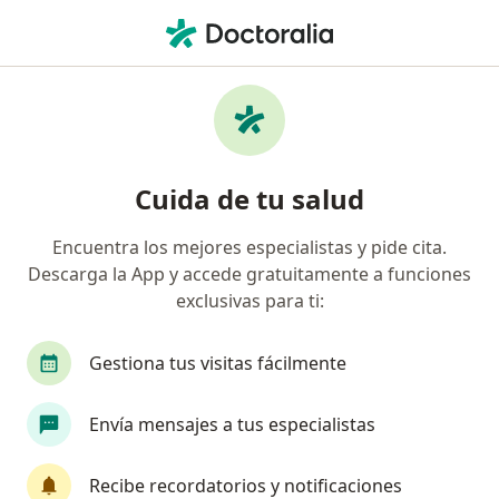
Men
Especialista En Medicina Familiar • Barrios Unidos, Bogotá, Cundinamarca
Filtros
Seguro
Mapa
Especialistas en medicina familiar en
Cuida de tu salud
Barrios Unidos, Bogotá
Encuentra los mejores especialistas y pide cita.
Descarga la App y accede gratuitamente a funciones
¿Cuál es tu compañía aseguradora?
exclusivas para ti:
Suramericana S.A.
Axa Colpatria Medicina Pre
Gestiona tus visitas fácilmente
Envía mensajes a tus especialistas
Recibe recordatorios y notificaciones