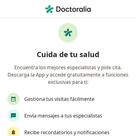
Men
Especialista En Medicina Familiar • Los Mártires, Bogotá, Cundinamarca
Filtros
Seguro
Mapa
Especialistas en medicina familiar en Los
Cuida de tu salud
Mártires, Bogotá
Encuentra los mejores especialistas y pide cita.
Descarga la App y accede gratuitamente a funciones
¿Cuál es tu compañía aseguradora?
exclusivas para ti:
Compañía De Seguros Bolívar S.A.
Coomeva Me
Gestiona tus visitas fácilmente
Envía mensajes a tus especialistas
Recibe recordatorios y notificaciones