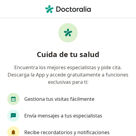
Men
Especialista En Medicina Familiar • Puente Aranda, Bogotá, Cundinamarca
Filtros
Seguro
Mapa
Especialistas en medicina familiar en
Cuida de tu salud
Puente Aranda, Bogotá
Encuentra los mejores especialistas y pide cita.
Descarga la App y accede gratuitamente a funciones
¿Cuál es tu compañía aseguradora?
exclusivas para ti:
Suramericana S.A.
Compañía De Seguros Bolív
Gestiona tus visitas fácilmente
Envía mensajes a tus especialistas
Recibe recordatorios y notificaciones