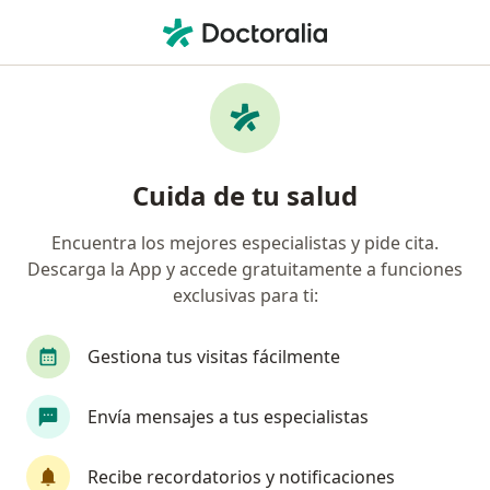
Men
Especialista En Medicina Familiar • Cajicá, Cundinamarca
Filtros
Seguro
Mapa
Especialistas en medicina familiar en Cajicá
Cuida de tu salud
Encuentra los mejores especialistas y pide cita.
¿Cuál es tu compañía aseguradora?
Descarga la App y accede gratuitamente a funciones
exclusivas para ti:
Gestiona tus visitas fácilmente
Envía mensajes a tus especialistas
Recibe recordatorios y notificaciones
Dra. Nataly Alejandra Castiblanco Garcia