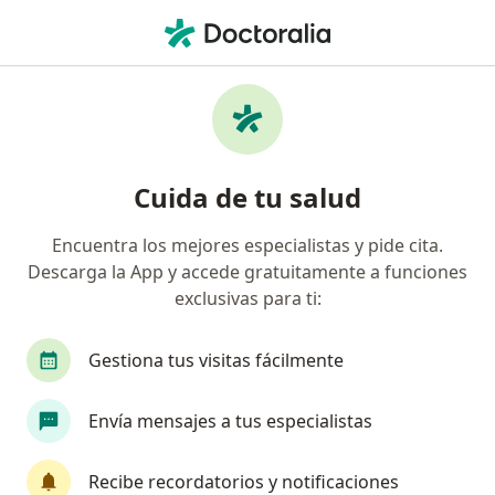
Men
Dolor De Garganta • Cajicá, Cundinamarca
Filtros
• 1
Seguro
Mapa
Especialistas en Dolor de garganta en Cajicá
Cuida de tu salud
Encuentra los mejores especialistas y pide cita.
¿Qué especialidad estás buscando?
Descarga la App y accede gratuitamente a funciones
Médico general
Especialista en Medicina Famil
exclusivas para ti:
Gestiona tus visitas fácilmente
Envía mensajes a tus especialistas
Recibe recordatorios y notificaciones