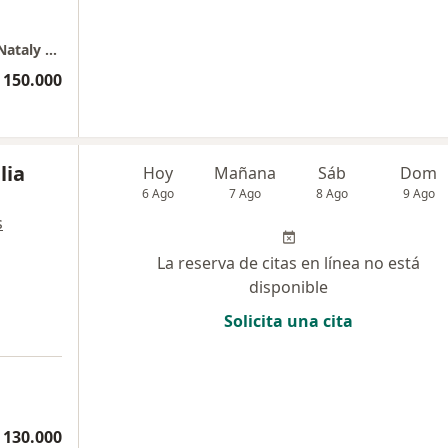
Centro Empresarial NOU - Consultorio Dra. Nataly Castiblanco
 150.000
lia
Hoy
Mañana
Sáb
Dom
6 Ago
7 Ago
8 Ago
9 Ago
s
La reserva de citas en línea no está
disponible
Solicita una cita
 130.000