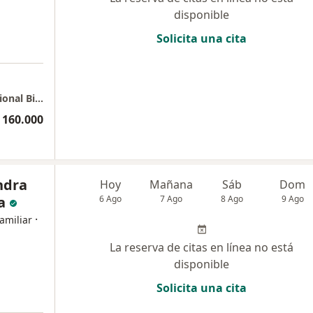
disponible
Solicita una cita
Cajicá - Consulta Domiciliaria Medicina Funcional Biorreguladora
 160.000
ndra
Hoy
Mañana
Sáb
Dom
a
6 Ago
7 Ago
8 Ago
9 Ago
·
amiliar
La reserva de citas en línea no está
disponible
Solicita una cita