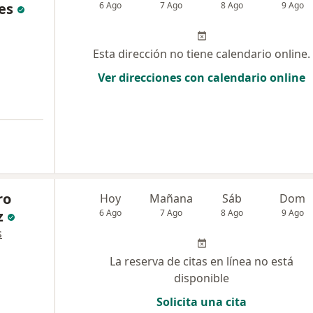
es
6 Ago
7 Ago
8 Ago
9 Ago
Esta dirección no tiene calendario online.
Ver direcciones con calendario online
ro
Hoy
Mañana
Sáb
Dom
z
6 Ago
7 Ago
8 Ago
9 Ago
s
La reserva de citas en línea no está
disponible
Solicita una cita