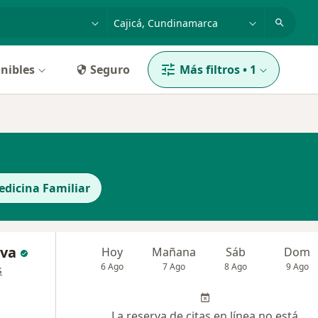
dad, enfermedad o nombre
p. ej. Bogotá
nibles
Seguro
Más filtros
•
1
edicina Familiar
lva
Hoy
Mañana
Sáb
Dom
6 Ago
7 Ago
8 Ago
9 Ago
s
La reserva de citas en línea no está