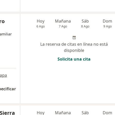
ro
Hoy
Mañana
Sáb
Dom
6 Ago
7 Ago
8 Ago
9 Ago
amiliar
La reserva de citas en línea no está
disponible
Solicita una cita
apa
pecificar
Sierra
Hoy
Mañana
Sáb
Dom