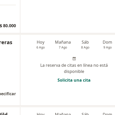
$ 80.000
reras
Hoy
Mañana
Sáb
Dom
6 Ago
7 Ago
8 Ago
9 Ago
La reserva de citas en línea no está
disponible
Solicita una cita
pecificar
Wild
Hoy
Mañana
Sáb
Dom