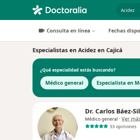
especiali
Consulta en línea
Fechas dispo
Especialistas en Acidez en Cajicá
¿Qué especialidad estás buscando?
Médico general
Especialista en M
Dr. Carlos Báez-Si
·
Ver má
Médico general
33 opiniones