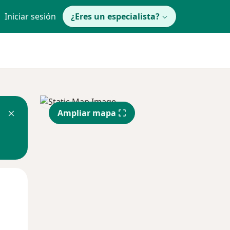
Iniciar sesión
¿Eres un especialista?
Ampliar mapa
Lun
Mar
Mié
10 Ago
11 Ago
12 Ago