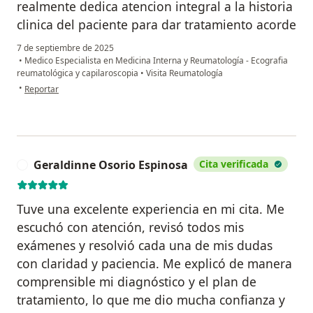
realmente dedica atencion integral a la historia
clinica del paciente para dar tratamiento acorde
7 de septiembre de 2025
•
Medico Especialista en Medicina Interna y Reumatología - Ecografia
reumatológica y capilaroscopia
•
Visita Reumatología
en opinión del usuario Luz Stella escalante
•
Reportar
Geraldinne Osorio Espinosa
Cita verificada
G
Tuve una excelente experiencia en mi cita. Me
escuchó con atención, revisó todos mis
exámenes y resolvió cada una de mis dudas
con claridad y paciencia. Me explicó de manera
comprensible mi diagnóstico y el plan de
tratamiento, lo que me dio mucha confianza y