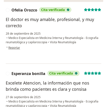
Ofelia Orozco
Cita verificada
O
El doctor es muy amable, profesional, y muy
correcto
28 de septiembre de 2025
•
Medico Especialista en Medicina Interna y Reumatología - Ecografia
reumatológica y capilaroscopia
•
Visita Reumatología
en opinión del usuario Ofelia Orozco
•
Reportar
Esperanza bonilla
Cita verificada
E
Excelete Atencion, la información que nos
brinda como pacientes es clara y consisa
27 de septiembre de 2025
•
Medico Especialista en Medicina Interna y Reumatología - Ecografia
reumatológica y capilaroscopia
•
Visita Reumatología