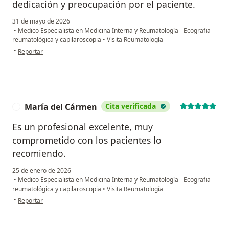
dedicación y preocupación por el paciente.
31 de mayo de 2026
•
Medico Especialista en Medicina Interna y Reumatología - Ecografia
reumatológica y capilaroscopia
•
Visita Reumatología
en opinión del usuario Beatriz Betancur
•
Reportar
María del Cármen
Cita verificada
M
Es un profesional excelente, muy
comprometido con los pacientes lo
recomiendo.
25 de enero de 2026
•
Medico Especialista en Medicina Interna y Reumatología - Ecografia
reumatológica y capilaroscopia
•
Visita Reumatología
en opinión del usuario María del Cármen
•
Reportar