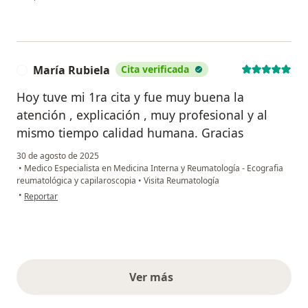
María Rubiela
Cita verificada
M
Hoy tuve mi 1ra cita y fue muy buena la
atención , explicación , muy profesional y al
mismo tiempo calidad humana. Gracias
30 de agosto de 2025
•
Medico Especialista en Medicina Interna y Reumatología - Ecografia
reumatológica y capilaroscopia
•
Visita Reumatología
en opinión del usuario María Rubiela
•
Reportar
Ver más
opiniones anteriores