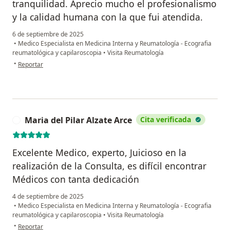
tranquilidad. Aprecio mucho el profesionalismo
y la calidad humana con la que fui atendida.
6 de septiembre de 2025
•
Medico Especialista en Medicina Interna y Reumatología - Ecografia
reumatológica y capilaroscopia
•
Visita Reumatología
en opinión del usuario Geraldinne Osorio Espinosa
•
Reportar
Maria del Pilar Alzate Arce
Cita verificada
M
Excelente Medico, experto, Juicioso en la
realización de la Consulta, es difícil encontrar
Médicos con tanta dedicación
4 de septiembre de 2025
•
Medico Especialista en Medicina Interna y Reumatología - Ecografia
reumatológica y capilaroscopia
•
Visita Reumatología
en opinión del usuario Maria del Pilar Alzate Arce
•
Reportar