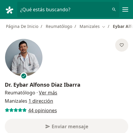
Men
¿Qué estás buscando?
Página De Inicio
Reumatólogo
Manizales
Eybar Alf
Cambiar de ciu
Dr.
Eybar Alfonso Diaz Ibarra
sobre las especializaciones
Reumatólogo
·
Ver más
Manizales
1 dirección
44 opiniones
Enviar mensaje