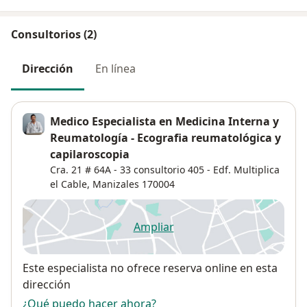
Consultorios (2)
Dirección
En línea
Medico Especialista en Medicina Interna y
Reumatología - Ecografia reumatológica y
capilaroscopia
Cra. 21 # 64A - 33 consultorio 405 - Edf. Multiplica
el Cable,
Manizales
170004
Ampliar
se abre en una nueva pestañ
Disponibilidad
Este especialista no ofrece reserva online en esta
dirección
¿Qué puedo hacer ahora?