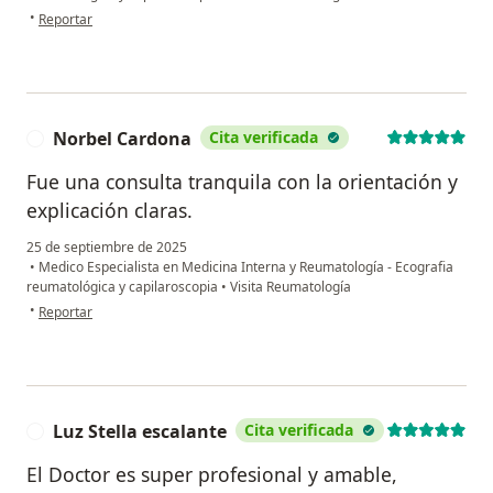
en opinión del usuario Esperanza bonilla
•
Reportar
Norbel Cardona
Cita verificada
N
Fue una consulta tranquila con la orientación y
explicación claras.
25 de septiembre de 2025
•
Medico Especialista en Medicina Interna y Reumatología - Ecografia
reumatológica y capilaroscopia
•
Visita Reumatología
en opinión del usuario Norbel Cardona
•
Reportar
Luz Stella escalante
Cita verificada
L
El Doctor es super profesional y amable,