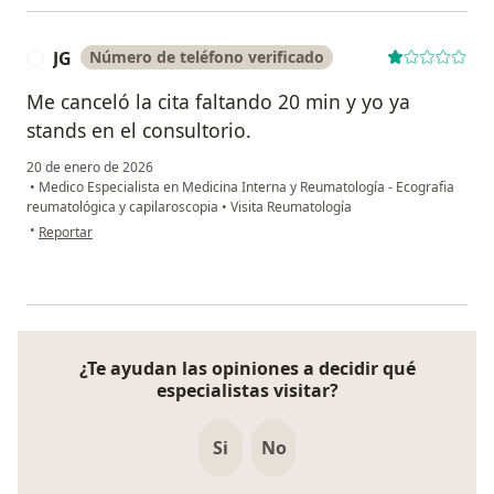
JG
Número de teléfono verificado
J
Me canceló la cita faltando 20 min y yo ya
stands en el consultorio.
20 de enero de 2026
•
Medico Especialista en Medicina Interna y Reumatología - Ecografia
reumatológica y capilaroscopia
•
Visita Reumatología
en opinión del usuario JG
•
Reportar
¿Te ayudan las opiniones a decidir qué
especialistas visitar?
Si
No