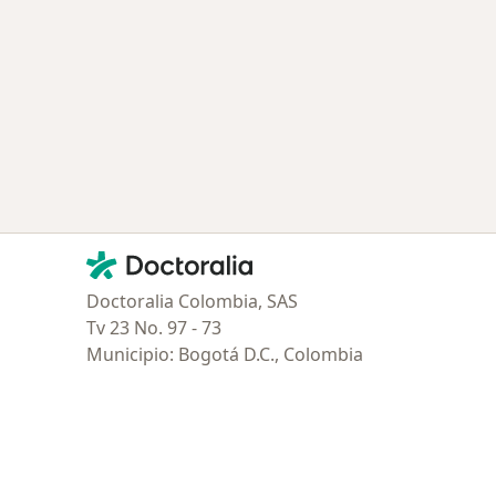
.A.
Contacto
Doctoralia - Página de inicio
Doctoralia Colombia, SAS
Tv 23 No. 97 - 73
Municipio: Bogotá D.C., Colombia