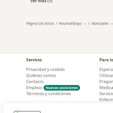
Ver más (1)
Más en esta categoría: Otros espec
Página De Inicio
Reumatólogo
Manizales
Cambiar de ciud
C
Servicio
Para l
Privacidad y cookies
Especia
Quiénes somos
Clínica
Contacto
Pregun
Empleos
Medic
Nuevas posiciones
Términos y condiciones
Servici
Enfer
Pregun
Aplicac