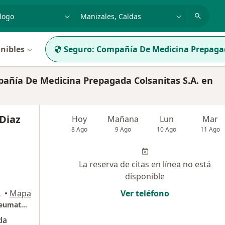
dad, enfermedad o nombre
p. ej. Bogotá
nibles
Seguro:
Compañía De Medicina Prepagad
ñía De Medicina Prepagada Colsanitas S.A. en
 Diaz
Hoy
Mañana
Lun
Mar
8 Ago
9 Ago
10 Ago
11 Ago
La reserva de citas en línea no está
disponible
e, Manizales
•
Mapa
Ver teléfono
Medico Especialista en Medicina Interna y Reumatología - Ecografia reumatológica y capilaroscopia
da