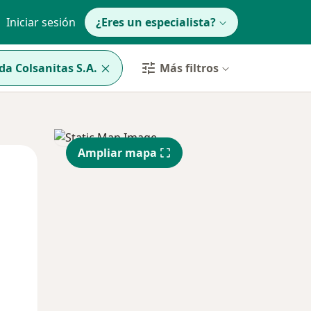
Iniciar sesión
¿Eres un especialista?
a Colsanitas S.A.
Más filtros
Ampliar mapa
Mié
Jue
Vie
12 Ago
13 Ago
14 Ago