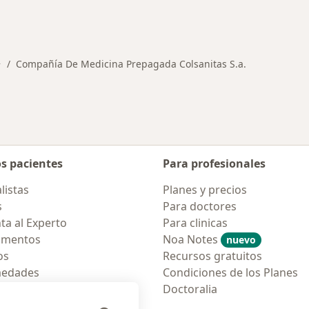
ialistas de Compañía De Medicina Prepagada Colsanitas S
Compañía De Medicina Prepagada Colsanitas S.a.
ad
ambiar de ciudad
os pacientes
Para profesionales
listas
Planes y precios
s
Para doctores
ta al Experto
Para clinicas
amentos
Noa Notes
nuevo
os
Recursos gratuitos
medades
Condiciones de los Planes
tas Frecuentes
Doctoralia
ión para móvil