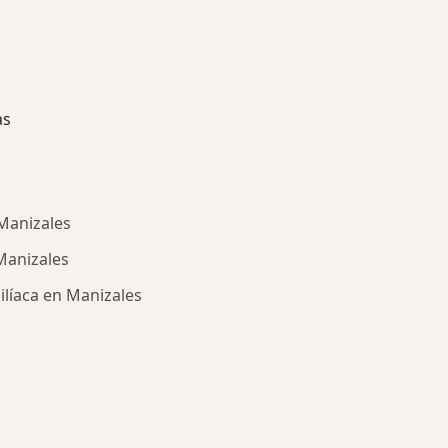
as
Manizales
Manizales
ilíaca en Manizales
ría: Enfermedades más tratadas