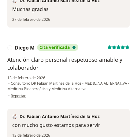
Dr. Fabian Antonio Martínez de la Hoz
Muchas gracias
27 de febrero de 2026
Diego M
Cita verificada
D
Atención claro personal respetuoso amable y
colaborador
13 de febrero de 2026
•
Consultorio DR Fabian Martinez de la Hoz - MEDICINA ALTERNATIVA
•
Medicina Bioenergética y Medicina Alternativa
en opinión del usuario Diego M
•
Reportar
Dr. Fabian Antonio Martínez de la Hoz
con mucho gusto estamos para servir
13 de febrero de 2026