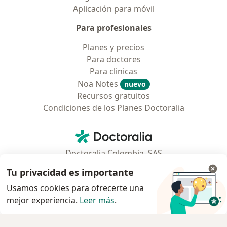
Aplicación para móvil
Para profesionales
Planes y precios
Para doctores
Para clinicas
Noa Notes
nuevo
Recursos gratuitos
Condiciones de los Planes Doctoralia
Contacto
Doctoralia - Página de inicio
Doctoralia Colombia, SAS
Tv 23 No. 97 - 73
Tu privacidad es importante
Municipio: Bogotá D.C., Colombia
Usamos cookies para ofrecerte una
mejor experiencia.
Leer más
.
se abre en una nueva pestaña
se abre en una nueva pestaña
se abre en una nueva pestaña
se abre en una nueva pes
se abre en 
se a
Polska
,
Türkiye
,
España
,
Italia
,
Deutschland
,
Česko
,