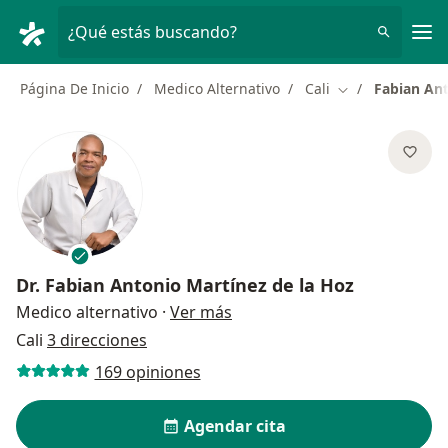
Men
¿Qué estás buscando?
Página De Inicio
Medico Alternativo
Cali
Fabian Ant
Cambiar de ciu
Dr.
Fabian Antonio Martínez de la Hoz
sobre las especializaciones
Medico alternativo
·
Ver más
Cali
3 direcciones
169 opiniones
Agendar cita