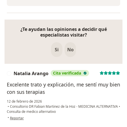
¿Te ayudan las opiniones a decidir qué
especialistas visitar?
Si
No
Natalia Arango
Cita verificada
N
Excelente trato y explicación, me sentí muy bien
con sus terapias
12 de febrero de 2026
•
Consultorio DR Fabian Martinez de la Hoz - MEDICINA ALTERNATIVA
•
Consulta de medico alternativo
en opinión del usuario Natalia Arango
•
Reportar