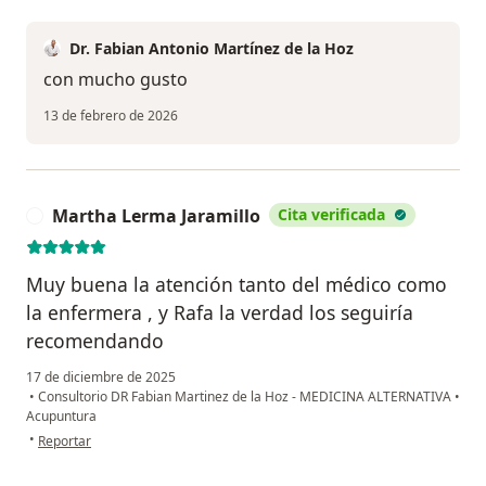
Dr. Fabian Antonio Martínez de la Hoz
con mucho gusto
13 de febrero de 2026
Martha Lerma Jaramillo
Cita verificada
M
Muy buena la atención tanto del médico como
la enfermera , y Rafa la verdad los seguiría
recomendando
17 de diciembre de 2025
•
Consultorio DR Fabian Martinez de la Hoz - MEDICINA ALTERNATIVA
•
Acupuntura
en opinión del usuario Martha Lerma Jaramillo
•
Reportar