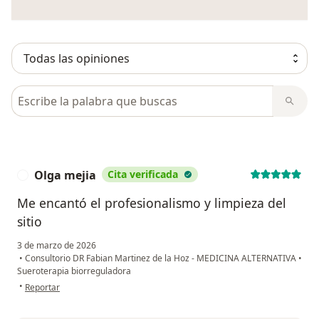
Busca en opiniones
Olga mejia
Cita verificada
O
Me encantó el profesionalismo y limpieza del
sitio
3 de marzo de 2026
•
Consultorio DR Fabian Martinez de la Hoz - MEDICINA ALTERNATIVA
•
Sueroterapia biorreguladora
en opinión del usuario Olga mejia
•
Reportar