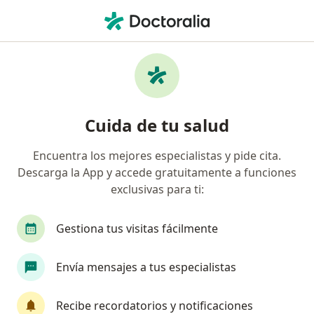
Men
¿Qué estás buscando?
Página De Inicio
Enfermedades
Dolor Articular
Dolor articular - Información,
Cuida de tu salud
expertos y preguntas frecuentes
Encuentra los mejores especialistas y pide cita.
Descarga la App y accede gratuitamente a funciones
exclusivas para ti:
Información
Pregunta al Experto
Gestiona tus visitas fácilmente
Envía mensajes a tus especialistas
No descuides tu salud
Escoge la consulta en línea para empezar o
Recibe recordatorios y notificaciones