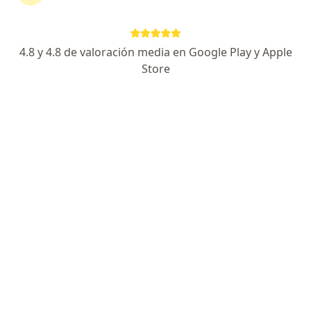
continuar tu tratamiento sin salir de casa. Si lo
necesitas, también puedes reservar una cita
presencial.
4.8 y 4.8 de valoración media en Google Play y Apple
Store
Mostrar especialistas
¿Cómo funciona?
Expertos en dolor articular
Diana Soto
Médico general, Medico alternativo
Ibagué