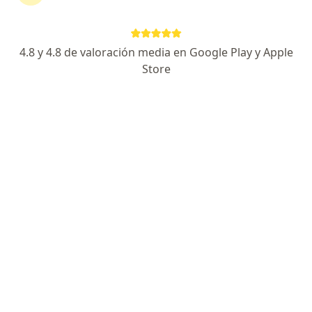
continuar tu tratamiento sin salir de casa. Si lo
necesitas, también puedes reservar una cita
presencial.
4.8 y 4.8 de valoración media en Google Play y Apple
Store
Mostrar especialistas
¿Cómo funciona?
Expertos en hombro doloroso
Ryan Murillo Sandoval
Medico alternativo, Terapeuta complementario
Ibagué