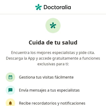
Men
¿Qué estás buscando?
Página De Inicio
Enfermedades
Hombro Doloroso
Hombro doloroso - Información,
Cuida de tu salud
expertos y preguntas frecuentes
Encuentra los mejores especialistas y pide cita.
Descarga la App y accede gratuitamente a funciones
exclusivas para ti:
Información
Gestiona tus visitas fácilmente
Envía mensajes a tus especialistas
No descuides tu salud
Escoge la consulta en línea para empezar o
Recibe recordatorios y notificaciones