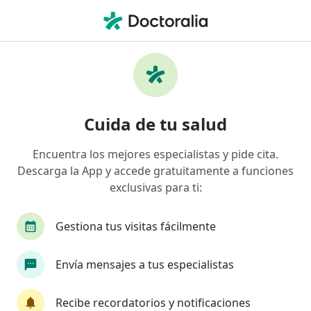
Men
Fisioterapeuta • Buga, Valle del Cauca
Filtros
Seguro:
Allianz Seguros S.A.
Fisioterapeutas recomendados de Allianz
Cuida de tu salud
Seguros S.A. en Buga
Encuentra los mejores especialistas y pide cita.
Descarga la App y accede gratuitamente a funciones
exclusivas para ti:
Gestiona tus visitas fácilmente
Envía mensajes a tus especialistas
Dra. Maria Cristina Piñeros
·
Fisioterapeuta, Médico fisiatra rehabilitador, Neumólogo
Recibe recordatorios y notificaciones
Ver más