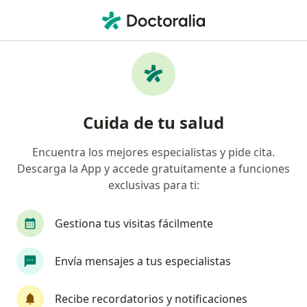
Men
Fibromialgia • Buga, Valle del Cauca
Filtros
• 1
Seguro
Mapa
Especialistas en Fibromialgia en Buga
Cuida de tu salud
Encuentra los mejores especialistas y pide cita.
¿Qué especialidad estás buscando?
Descarga la App y accede gratuitamente a funciones
Fisioterapeuta
Médico general
Internista
exclusivas para ti:
Gestiona tus visitas fácilmente
Envía mensajes a tus especialistas
Recibe recordatorios y notificaciones