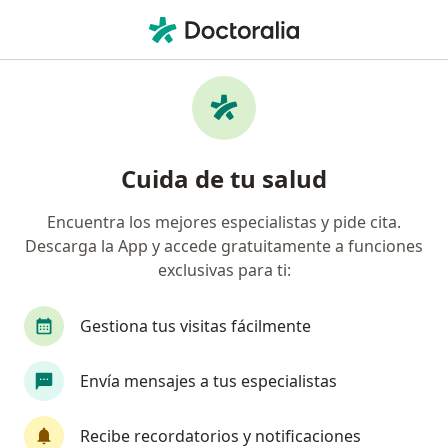
Men
Fisioterapeuta • Manizales, Caldas
Filtros
Seguro:
Allianz Seguros S.A.
Fisioterapeutas recomendados de Allianz
Cuida de tu salud
Seguros S.A. en Manizales
Encuentra los mejores especialistas y pide cita.
Descarga la App y accede gratuitamente a funciones
exclusivas para ti:
Gestiona tus visitas fácilmente
Envía mensajes a tus especialistas
Dra. Ángela Natalia Vallejo Franco
Fisioterapeuta
Recibe recordatorios y notificaciones