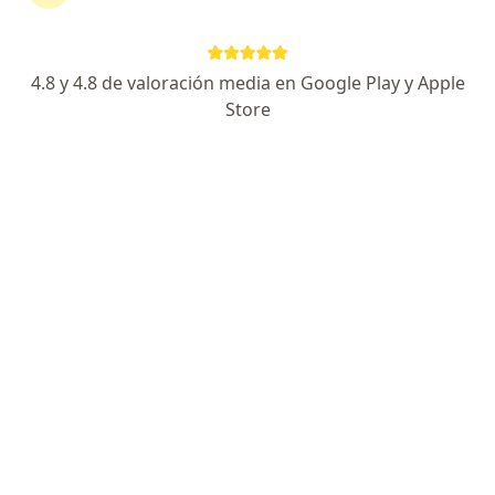
CALLE 58A 22 55, Manizales
•
Mapa
FISIOACUATICA IPS BY NATALIA VALLEJO
Acepta Allianz Seguros S.A.
4.8 y 4.8 de valoración media en Google Play y Apple
Consulta Fisioterapia
Store
Este especialista no ofrece reserva de cita en línea en esta dirección.
Solicita una cita
Mónica María Ramírez Ríos
·
Ver más
Fisioterapeuta