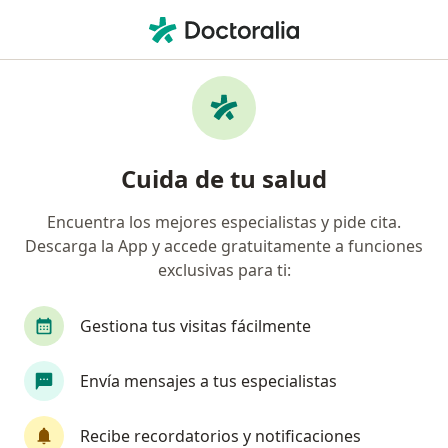
Men
Fisioterapeuta • Zarzal, Valle del Cauca
Filtros
Seguro
Mapa
Fisioterapeutas en Zarzal
Cuida de tu salud
Encuentra los mejores especialistas y pide cita.
¿Cuál es tu compañía aseguradora?
Descarga la App y accede gratuitamente a funciones
exclusivas para ti:
Gestiona tus visitas fácilmente
Envía mensajes a tus especialistas
Recibe recordatorios y notificaciones
Dra. Lina María Madrid Castillo