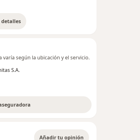
detalles
bre la dirección
varía según la ubicación y el servicio.
tas S.A.
 aseguradora
Añadir tu opinión