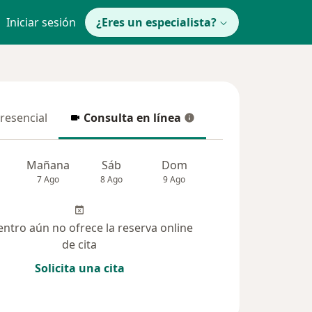
Iniciar sesión
¿Eres un especialista?
presencial
Consulta en línea
resencial
Consulta en línea
Mañana
Sáb
Dom
Lun
Mar
7 Ago
8 Ago
9 Ago
10 Ago
11 Ag
entro aún no ofrece la reserva online
de cita
Solicita una cita
solucionadas (1)