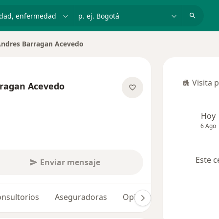
dad, enfermedad o nombre
p. ej. Bogotá
Andres Barragan Acevedo
ciudad
Visita 
rragan Acevedo
Visita p
las especializaciones
Hoy
6 Ago
Este c
Enviar mensaje
nsultorios
Aseguradoras
Opiniones (31)
Dudas 