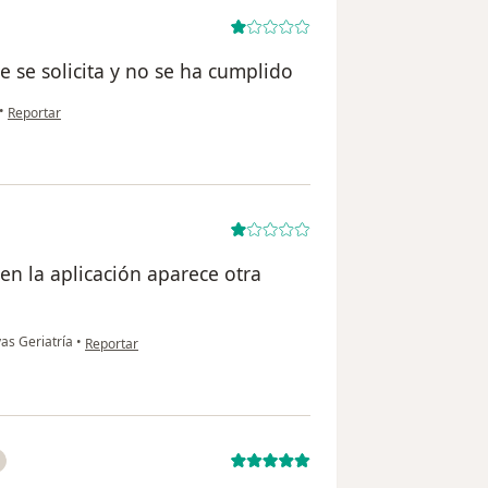
ue se solicita y no se ha cumplido
en opinión del usuario Alejandra
•
Reportar
 en la aplicación aparece otra
en opinión del usuario Camilo Díaz
vas Geriatría
•
Reportar