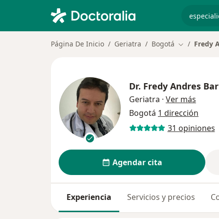
especiali
Página De Inicio
Geriatra
Bogotá
Fredy 
Cambiar de 
Dr.
Fredy Andres Ba
sobre 
Geriatra
·
Ver más
Bogotá
1 dirección
31 opiniones
Agendar cita
Experiencia
Servicios y precios
Co