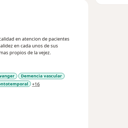
calidad en atencion de pacientes
alidez en cada unos de sus
as propios de la vejez.
swanger
Demencia vascular
a11y_sr_more_diseases
ontotemporal
+16