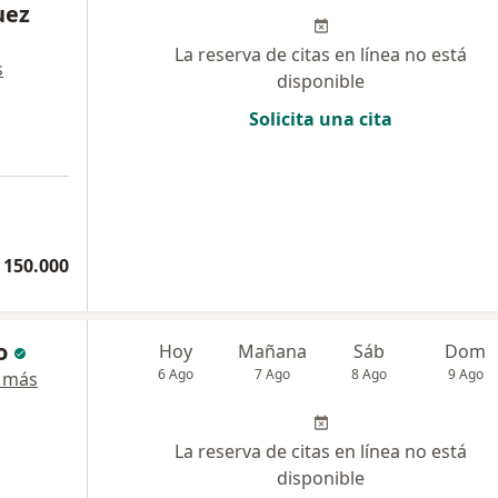
uez
La reserva de citas en línea no está
s
disponible
Solicita una cita
 150.000
o
Hoy
Mañana
Sáb
Dom
6 Ago
7 Ago
8 Ago
9 Ago
 más
La reserva de citas en línea no está
disponible