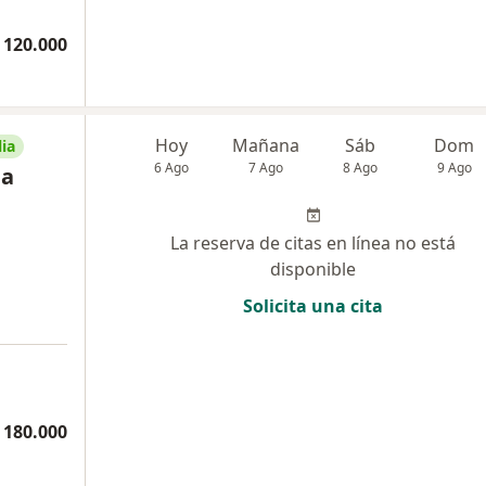
 120.000
Hoy
Mañana
Sáb
Dom
ia
6 Ago
7 Ago
8 Ago
9 Ago
ea
La reserva de citas en línea no está
disponible
Solicita una cita
 180.000