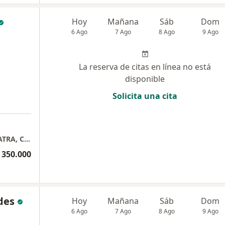
Hoy
Mañana
Sáb
Dom
6 Ago
7 Ago
8 Ago
9 Ago
La reserva de citas en línea no está
disponible
Solicita una cita
CONSULTORIO DRA PAOLA FLOREZ, PSIQUIATRA, COUNTRY MEDICAL CENTER 408
 350.000
des
Hoy
Mañana
Sáb
Dom
6 Ago
7 Ago
8 Ago
9 Ago