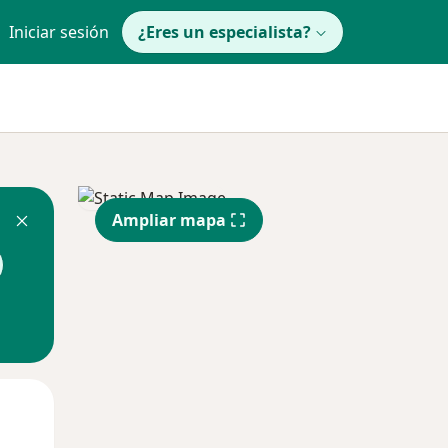
Iniciar sesión
¿Eres un especialista?
Ampliar mapa
Lun
Mar
Mié
10 Ago
11 Ago
12 Ago