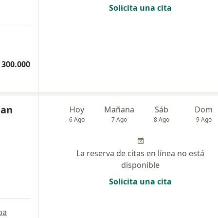
Solicita una cita
 300.000
ban
Hoy
Mañana
Sáb
Dom
6 Ago
7 Ago
8 Ago
9 Ago
La reserva de citas en línea no está
disponible
Solicita una cita
pa