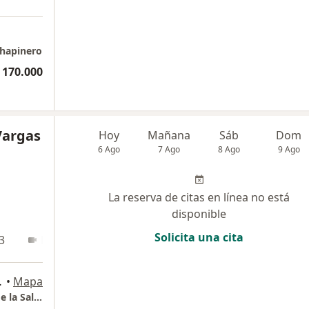
 Chapinero
 170.000
Vargas
Hoy
Mañana
Sáb
Dom
6 Ago
7 Ago
8 Ago
9 Ago
La reserva de citas en línea no está
disponible
Solicita una cita
3
En línea
a 70 # 22 -35, Bogotá
•
Mapa
Dra. Aura Isabel Vargas Psicóloga Clínica y de la Salud -Consulta virtual Bogotá