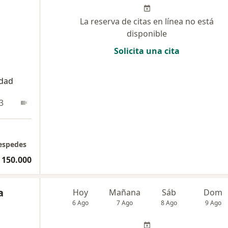
La reserva de citas en línea no está
disponible
Solicita una cita
idad
3
En línea
Cespedes
 150.000
a
Hoy
Mañana
Sáb
Dom
6 Ago
7 Ago
8 Ago
9 Ago