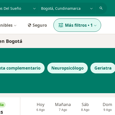
dad, enfermedad o nombre
p. ej. Bogotá
nibles
Seguro
Más filtros
•
1
 en Bogotá
uta complementario
Neuropsicólogo
Geriatra
Hoy
Mañana
Sáb
Dom
ia
6 Ago
7 Ago
8 Ago
9 Ago
as