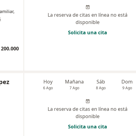
amiliar,
La reserva de citas en línea no está
s
disponible
Solicita una cita
 200.000
pez
Hoy
Mañana
Sáb
Dom
6 Ago
7 Ago
8 Ago
9 Ago
La reserva de citas en línea no está
disponible
Solicita una cita