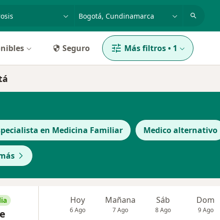
dad, enfermedad o nombre
p. ej. Bogotá
nibles
Seguro
Más filtros
•
1
tá
specialista en Medicina Familiar
Medico alternativo
 más
Hoy
Mañana
Sáb
Dom
ia
6 Ago
7 Ago
8 Ago
9 Ago
pe