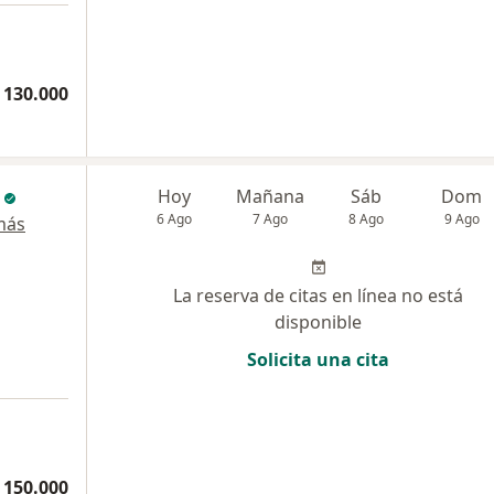
 130.000
Hoy
Mañana
Sáb
Dom
6 Ago
7 Ago
8 Ago
9 Ago
más
La reserva de citas en línea no está
disponible
Solicita una cita
 150.000