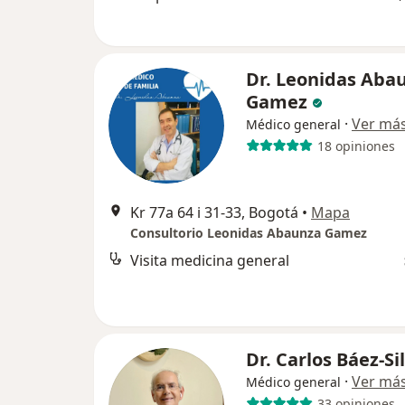
Dr. Leonidas Aba
Gamez
·
Ver má
Médico general
18 opiniones
Kr 77a 64 i 31-33, Bogotá
•
Mapa
Consultorio Leonidas Abaunza Gamez
Visita medicina general
Dr. Carlos Báez-Si
·
Ver má
Médico general
33 opiniones