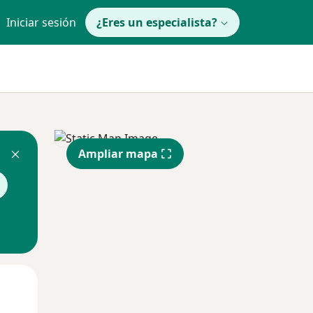
Iniciar sesión
¿Eres un especialista?
Ampliar mapa
Lun
Mar
Mié
10 Ago
11 Ago
12 Ago