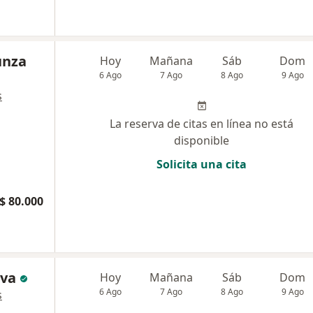
unza
Hoy
Mañana
Sáb
Dom
6 Ago
7 Ago
8 Ago
9 Ago
s
La reserva de citas en línea no está
disponible
Solicita una cita
$ 80.000
lva
Hoy
Mañana
Sáb
Dom
6 Ago
7 Ago
8 Ago
9 Ago
s