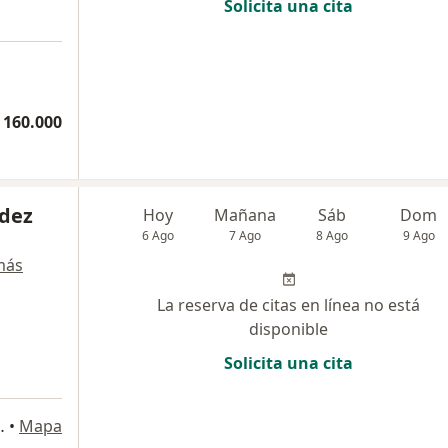
Solicita una cita
 160.000
dez
Hoy
Mañana
Sáb
Dom
6 Ago
7 Ago
8 Ago
9 Ago
más
La reserva de citas en línea no está
disponible
Solicita una cita
torio 410, Bogotá
•
Mapa