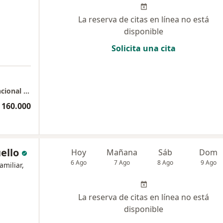
La reserva de citas en línea no está
disponible
Solicita una cita
a
Bogotá - Consulta Domiciliaria Medicina Funcional Biorreguladora
 160.000
ello
Hoy
Mañana
Sáb
Dom
6 Ago
7 Ago
8 Ago
9 Ago
amiliar,
La reserva de citas en línea no está
disponible