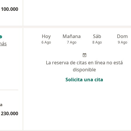
 100.000
Hoy
Mañana
Sáb
Dom
6 Ago
7 Ago
8 Ago
9 Ago
más
La reserva de citas en línea no está
disponible
Solicita una cita
na
 230.000