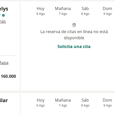
elys
Hoy
Mañana
Sáb
Dom
r
6 Ago
7 Ago
8 Ago
9 Ago
más
La reserva de citas en línea no está
disponible
Solicita una cita
Mapa
 160.000
ilar
Hoy
Mañana
Sáb
Dom
6 Ago
7 Ago
8 Ago
9 Ago