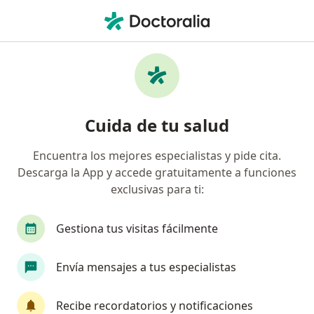
Men
Hipotiroidismo • Bogotá, Cundinamarca
Filtros
• 1
Seguro
Mapa
Especialistas en Hipotiroidismo en Bogotá
Cuida de tu salud
Encuentra los mejores especialistas y pide cita.
¿Qué especialidad estás buscando?
Descarga la App y accede gratuitamente a funciones
Médico general
Internista
Endocrinólogo
exclusivas para ti:
Gestiona tus visitas fácilmente
Envía mensajes a tus especialistas
Recibe recordatorios y notificaciones