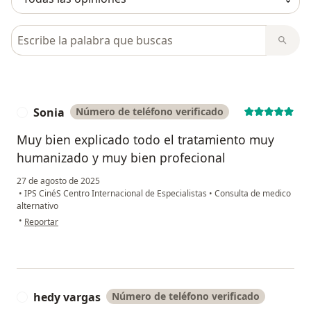
Busca en opiniones
Sonia
Número de teléfono verificado
S
Muy bien explicado todo el tratamiento muy
humanizado y muy bien profecional
27 de agosto de 2025
•
IPS CinéS Centro Internacional de Especialistas
•
Consulta de medico
alternativo
en opinión del usuario Sonia
•
Reportar
hedy vargas
Número de teléfono verificado
H