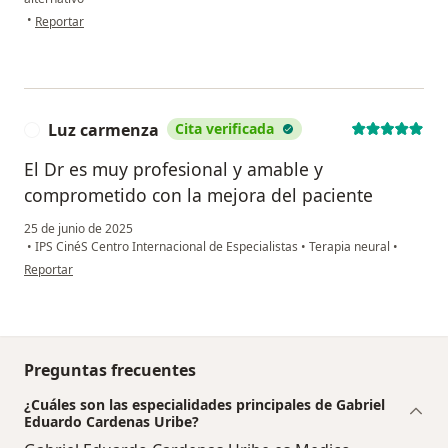
en opinión del usuario Jos
•
Reportar
Luz carmenza
Cita verificada
L
El Dr es muy profesional y amable y
comprometido con la mejora del paciente
25 de junio de 2025
•
IPS CinéS Centro Internacional de Especialistas
•
Terapia neural
•
en opinión del usuario Luz carmenza
Reportar
Preguntas frecuentes
¿Cuáles son las especialidades principales de Gabriel
Eduardo Cardenas Uribe?