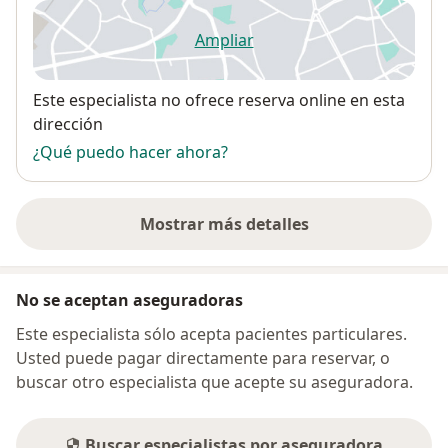
Ampliar
se abre en una nueva pestañ
Disponibilidad
Este especialista no ofrece reserva online en esta
dirección
¿Qué puedo hacer ahora?
Mostrar más detalles
sobre la dirección
No se aceptan aseguradoras
Este especialista sólo acepta pacientes particulares.
Usted puede pagar directamente para reservar, o
buscar otro especialista que acepte su aseguradora.
Buscar especialistas por aseguradora