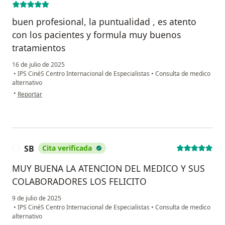
buen profesional, la puntualidad , es atento
con los pacientes y formula muy buenos
tratamientos
16 de julio de 2025
•
IPS CinéS Centro Internacional de Especialistas
•
Consulta de medico
alternativo
en opinión del usuario hedy vargas
•
Reportar
SB
Cita verificada
S
MUY BUENA LA ATENCION DEL MEDICO Y SUS
COLABORADORES LOS FELICITO
9 de julio de 2025
•
IPS CinéS Centro Internacional de Especialistas
•
Consulta de medico
alternativo
en opinión del usuario SB