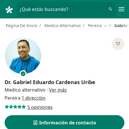
Men
¿Qué estás buscando?
Página De Inicio
Medico Alternativo
Pereira
Gabrie
Cambiar de 
Dr.
Gabriel Eduardo Cardenas Uribe
sobre las especializaciones
Medico alternativo
·
Ver más
Pereira
1 dirección
5 opiniones
Información de contacto