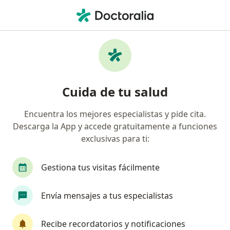
Men
Tendinitis • Pereira, Risaralda
Filtros
• 1
Seguro
Mapa
Especialistas en Tendinitis en Pereira
Cuida de tu salud
Encuentra los mejores especialistas y pide cita.
¿Qué especialidad estás buscando?
Descarga la App y accede gratuitamente a funciones
Ortopedista y Traumatólogo
Fisioterapeuta
exclusivas para ti:
Gestiona tus visitas fácilmente
Envía mensajes a tus especialistas
Recibe recordatorios y notificaciones