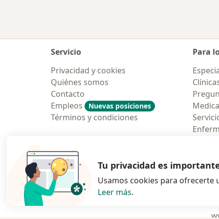
Servicio
Para l
Privacidad y cookies
Especia
Quiénes somos
Clínica
Contacto
Pregun
Empleos
Medic
Nuevas posiciones
Términos y condiciones
Servici
Enfer
Pregun
Aplicac
Tu privacidad es important
Usamos cookies para ofrecerte u
Leer más
.
se abre en una n
se abre 
s
Polska
,
Türkiye
,
España
,
ww