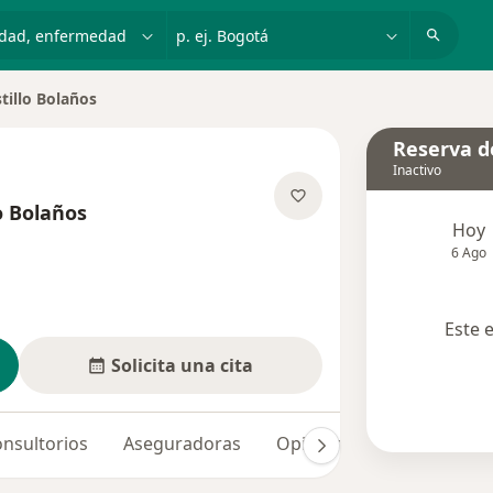
dad, enfermedad o nombre
p. ej. Bogotá
tillo Bolaños
Reserva de
Inactivo
o Bolaños
Hoy
e las especializaciones
6 Ago
Este 
Solicita una cita
nsultorios
Aseguradoras
Opiniones