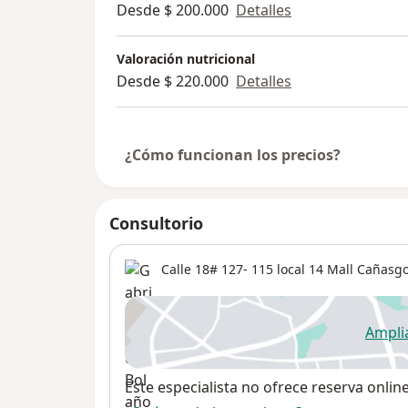
Desde $ 200.000
Detalles
Valoración nutricional
Desde $ 220.000
Detalles
¿Cómo funcionan los precios?
Consultorio
Calle 18# 127- 115 local 14 Mall Cañasg
Ampli
se
Disponibilidad
Este especialista no ofrece reserva onlin