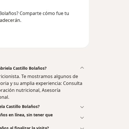
lo Bolaños? Comparte cómo fue tu
radecerán.
briela Castillo Bolaños?
ricionista. Te mostramos algunos de
toria y su amplia experiencia: Consulta
oración nutricional, Asesoría
onal.
la Castillo Bolaños?
años en línea, sin tener que
os al finalizar la visita?