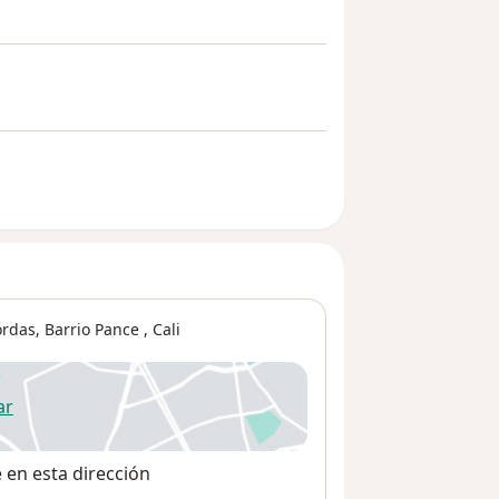
ordas,
Barrio Pance
,
Cali
ar
 abre en una nueva pestaña
e en esta dirección