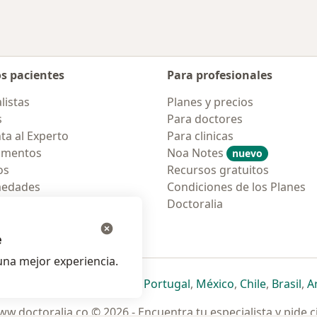
os pacientes
Para profesionales
listas
Planes y precios
s
Para doctores
ta al Experto
Para clinicas
amentos
Noa Notes
nuevo
os
Recursos gratuitos
medades
Condiciones de los Planes
tas Frecuentes
Doctoralia
ión para móvil
e
na mejor experiencia.
ueva pestaña
en una nueva pestaña
e abre en una nueva pestaña
se abre en una nueva pestaña
se abre en una nueva pestaña
se abre en una nueva pestaña
se abre en una nueva p
se abre en una
se abre e
se
Italia
,
Deutschland
,
Česko
,
Portugal
,
México
,
Chile
,
Brasil
,
A
w.doctoralia.co © 2026 - Encuentra tu especialista y pide c