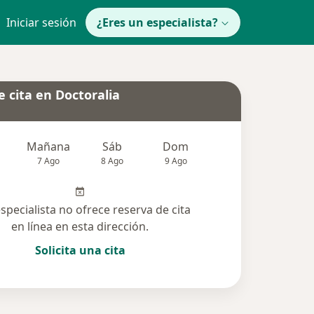
Iniciar sesión
¿Eres un especialista?
 cita en Doctoralia
Mañana
Sáb
Dom
Lun
Mar
7 Ago
8 Ago
9 Ago
10 Ago
11 Ag
especialista no ofrece reserva de cita
en línea en esta dirección.
Solicita una cita