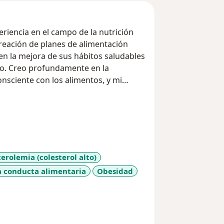
eriencia en el campo de la nutrición
 creación de planes de alimentación
en la mejora de sus hábitos saludables
ico. Creo profundamente en la
nsciente con los alimentos, y mi
 nutricional duradero.
 a mis pacientes para que renuncien a
ar en su propio proceso. A través de
nto tu cuerpo como tu mente,
erolemia (colesterol alto)
a conducta alimentaria
Obesidad