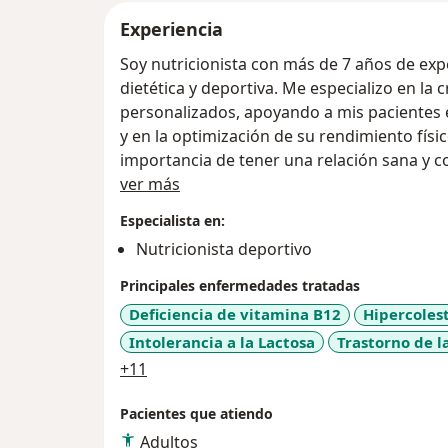
Experiencia
Soy nutricionista con más de 7 años de exp
dietética y deportiva. Me especializo en la
personalizados, apoyando a mis pacientes 
y en la optimización de su rendimiento fís
importancia de tener una relación sana y co
Acerca de mí
objetivo es guiarte a alcanzar un equilibrio
ver más
Especialista en:
Mi enfoque se basa en educar y acompañar
Nutricionista deportivo
la mentalidad de "dieta" y aprendan a confi
mi guía nutricional, busco transformar ta
Principales enfermedades tratadas
llevándolos a otro nivel de bienestar.
Deficiencia de vitamina B12
Hipercolest
Intolerancia a la Lactosa
Trastorno de l
a11y_sr_more_diseases
+11
Pacientes que atiendo
Adultos