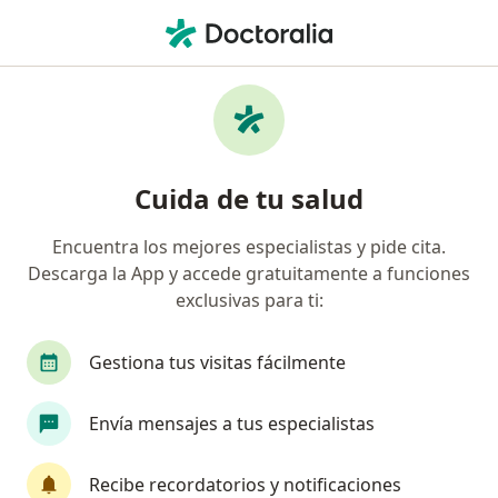
Men
Cáncer De Oído • Cali, Valle del Cauca
Filtros
• 1
Seguro
Mapa
Especialistas en Cáncer de oído en Cali
Cuida de tu salud
Encuentra los mejores especialistas y pide cita.
¿Qué especialidad estás buscando?
Descarga la App y accede gratuitamente a funciones
Otorrinolaringólogo
Oncólogo
Alergólog
exclusivas para ti:
Gestiona tus visitas fácilmente
Envía mensajes a tus especialistas
Recibe recordatorios y notificaciones