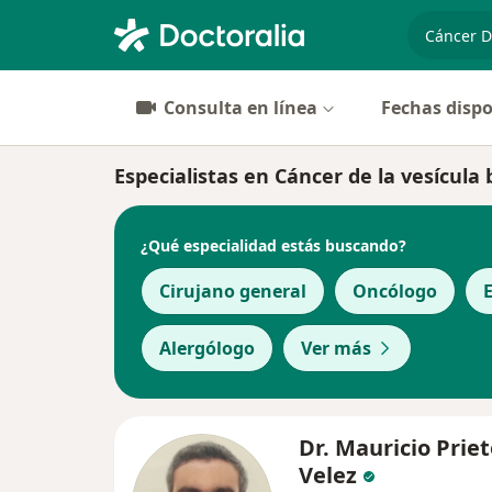
especiali
Consulta en línea
Fechas dispo
Especialistas en Cáncer de la vesícula b
¿Qué especialidad estás buscando?
Cirujano general
Oncólogo
E
Alergólogo
Ver más
Dr. Mauricio Prie
Velez