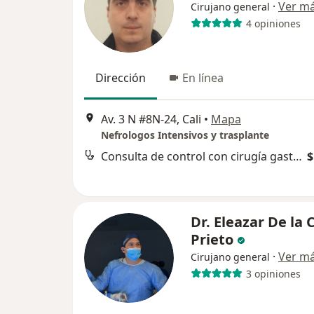
·
Ver m
Cirujano general
4 opiniones
Dirección
En línea
Av. 3 N #8N-24, Cali
•
Mapa
Nefrologos Intensivos y trasplante
Consulta de control con cirugía gastrointestinal
$
Dr. Eleazar De la 
Prieto
·
Ver m
Cirujano general
3 opiniones