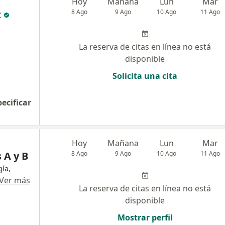
Hoy
Mañana
Lun
Mar
z
8 Ago
9 Ago
10 Ago
11 Ago
La reserva de citas en línea no está
disponible
Solicita una cita
pecificar
Hoy
Mañana
Lun
Mar
 A y B
8 Ago
9 Ago
10 Ago
11 Ago
ía,
Ver más
La reserva de citas en línea no está
disponible
Mostrar perfil