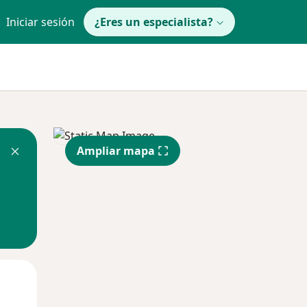
Iniciar sesión
¿Eres un especialista?
Ampliar mapa
Mié
Jue
Vie
12 Ago
13 Ago
14 Ago