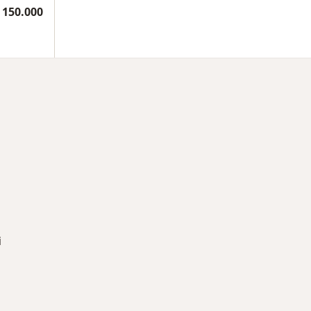
 150.000
i
rmedades en Cali