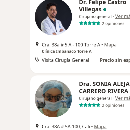
Dr. Felipe Castro
Villegas
·
Ver m
Cirujano general
2 opiniones
Cra. 38a # 5 A - 100 Torre A
•
Mapa
Clínica Imbanaco Torre A
Visita Cirugía General
Precio sin es
Dra. SONIA ALEJ
CARRERO RIVERA
·
Ver m
Cirujano general
2 opiniones
Cra. 38A # 5A-100, Cali
•
Mapa