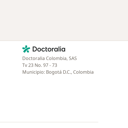
Contacto
Doctoralia - Página de inicio
Doctoralia Colombia, SAS
Tv 23 No. 97 - 73
Municipio: Bogotá D.C., Colombia