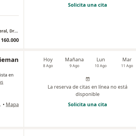
Solicita una cita
Consulta privada de cirugía Bariátrica y general, Dr Eleazar De La Cruz Prieto
 160.000
Lieman
Hoy
Mañana
Lun
Mar
8 Ago
9 Ago
10 Ago
11 Ago
ista en
ás
La reserva de citas en línea no está
disponible
io 247, Cali
•
Mapa
Solicita una cita