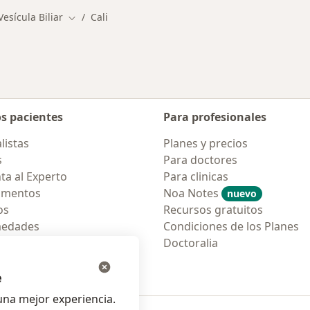
esícula Biliar
Cali
Cambiar de ciudad
os pacientes
Para profesionales
listas
Planes y precios
s
Para doctores
ta al Experto
Para clinicas
amentos
Noa Notes
nuevo
os
Recursos gratuitos
medades
Condiciones de los Planes
tas Frecuentes
Doctoralia
ión para móvil
e
na mejor experiencia.