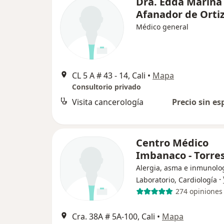
Dra. Edda Marina
Afanador de Orti
Médico general
CL 5 A # 43 ‐ 14, Cali
•
Mapa
Consultorio privado
Visita cancerología
Precio sin es
Centro Médico
Imbanaco - Torres
Alergia, asma e inmunolog
·
Laboratorio, Cardiología
274 opiniones
Cra. 38A # 5A-100, Cali
•
Mapa