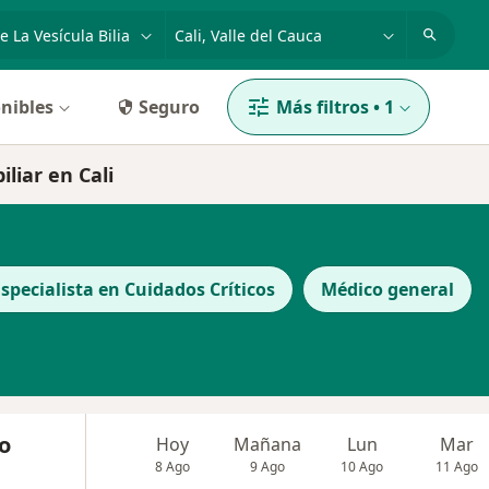
dad, enfermedad o nombre
p. ej. Bogotá
nibles
Seguro
Más filtros
•
1
iliar en Cali
specialista en Cuidados Críticos
Médico general
to
Hoy
Mañana
Lun
Mar
8 Ago
9 Ago
10 Ago
11 Ago