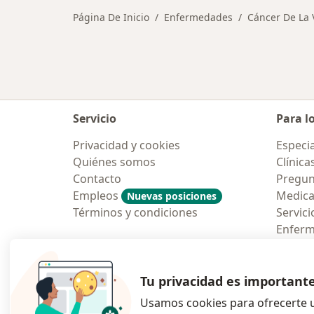
Página De Inicio
Enfermedades
Cáncer De La V
Servicio
Para l
Privacidad y cookies
Especia
Quiénes somos
Clínica
Contacto
Pregun
Empleos
Medic
Nuevas posiciones
Términos y condiciones
Servici
Enfer
Pregun
Aplicac
Tu privacidad es important
Usamos cookies para ofrecerte u