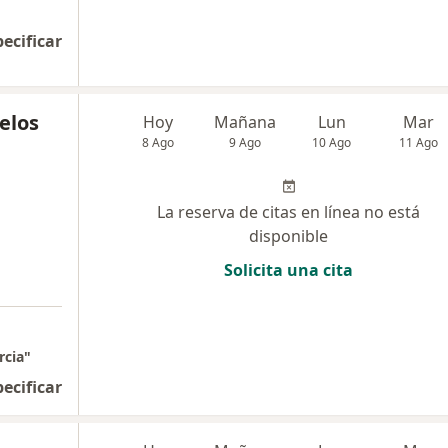
pecificar
elos
Hoy
Mañana
Lun
Mar
8 Ago
9 Ago
10 Ago
11 Ago
La reserva de citas en línea no está
disponible
Solicita una cita
rcia"
pecificar