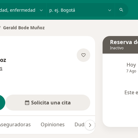
dad, enfermedad o nombre
p. ej. Bogotá
Gerald Bode Muñoz
biar de ciudad
Reserva de
Inactivo
oz
Hoy
sobre las especializaciones
s
7 Ago
Este 
Solicita una cita
Aseguradoras
Opiniones
Dudas solucionadas (2)