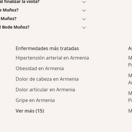
finalizar la visita?
de Muñoz?
e Muñoz?
ld Bode Muñoz?
Enfermedades más tratadas
A
Hipertensión arterial en Armenia
M
P
Obesidad en Armenia
M
Dolor de cabeza en Armenia
A
Dolor articular en Armenia
M
Gripe en Armenia
P
Ver más (15)
M
rcanas a Armenia
Más en esta categoría: Enfermedades más 