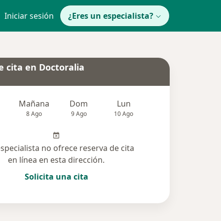
Iniciar sesión
¿Eres un especialista?
 cita en Doctoralia
Mañana
Dom
Lun
Mar
Mié
8 Ago
9 Ago
10 Ago
11 Ago
12 Ag
especialista no ofrece reserva de cita
en línea en esta dirección.
Solicita una cita